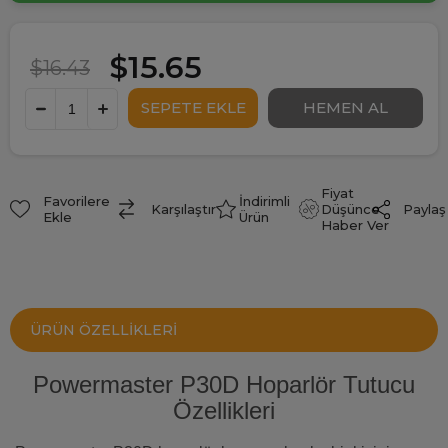
$15.65
$16.43
Fiyat
Favorilere
İndirimli
Paylaş
Karşılaştır
Düşünce
Ekle
Ürün
Haber Ver
ÜRÜN ÖZELLIKLERI
Powermaster P30D Hoparlör Tutucu
Özellikleri