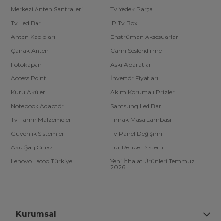
Merkezi Anten Santralleri
Tv Yedek Parça
Tv Led Bar
IP Tv Box
Anten Kabloları
Enstrüman Aksesuarları
Çanak Anten
Cami Seslendirme
Fotokapan
Askı Aparatları
Access Point
İnvertör Fiyatları
Kuru Aküler
Akım Korumalı Prizler
Notebook Adaptör
Samsung Led Bar
Tv Tamir Malzemeleri
Tırnak Masa Lambası
Güvenlik Sistemleri
Tv Panel Değişimi
Akü Şarj Cihazı
Tur Rehber Sistemi
Lenovo Lecoo Türkiye
Yeni İthalat Ürünleri Temmuz
2026
Kurumsal