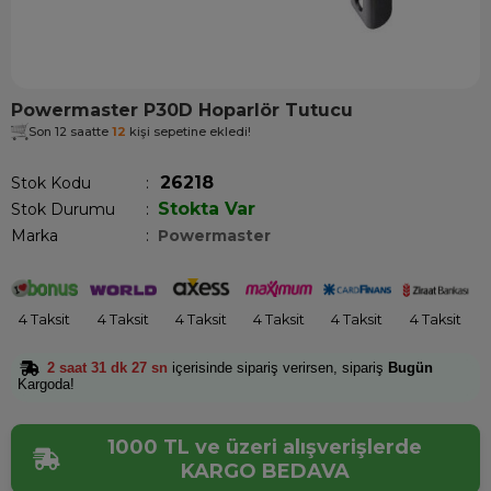
Powermaster P30D Hoparlör Tutucu
Son 12 saatte
12
kişi sepetine ekledi!
26218
Stok Kodu
Stokta Var
Stok Durumu
:
Marka
:
Powermaster
4 Taksit
4 Taksit
4 Taksit
4 Taksit
4 Taksit
4 Taksit
2 saat 31 dk 26 sn
içerisinde sipariş verirsen, sipariş
Bugün
Kargoda!
1000 TL ve üzeri alışverişlerde
KARGO BEDAVA