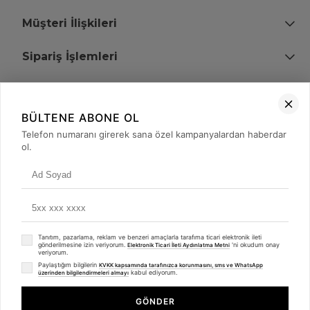
Müşteri İlişkileri
Sipariş İşlemleri
Bize Ulaşın
BÜLTENE ABONE OL
+90 (850) 473 08 08
Telefon numaranı girerek sana özel kampanyalardan haberdar
ol.
Tevfik Bey Mah. Dr. Ali Demir Cd. No:51 Kat:2 Kobi İş Merkezi
Küçükçekmece / İstanbul
Tanıtım, pazarlama, reklam ve benzeri amaçlarla tarafıma ticari elektronik ileti
gönderilmesine izin veriyorum.
'ni okudum onay
Elektronik Ticari İleti Aydınlatma Metni
veriyorum.
Paylaştığım bilgilerin
KVKK kapsamında tarafınızca korunmasını, sms ve WhatsApp
kabul ediyorum.
üzerinden bilgilendirmeleri almayı
© 2008 - 2026
merterelektronik.com
Whatsapp
- Tüm Hakları Saklıdır. Kredi kartı bilgileriniz 256bit SSL sertifikası ile
GÖNDER
korunmaktadır.