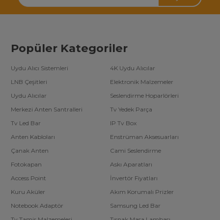
Popüler Kategoriler
Uydu Alıcı Sistemleri
4K Uydu Alıcılar
LNB Çeşitleri
Elektronik Malzemeler
Uydu Alıcılar
Seslendirme Hoparlörleri
Merkezi Anten Santralleri
Tv Yedek Parça
Tv Led Bar
IP Tv Box
Anten Kabloları
Enstrüman Aksesuarları
Çanak Anten
Cami Seslendirme
Fotokapan
Askı Aparatları
Access Point
İnvertör Fiyatları
Kuru Aküler
Akım Korumalı Prizler
Notebook Adaptör
Samsung Led Bar
Tv Tamir Malzemeleri
Tırnak Masa Lambası