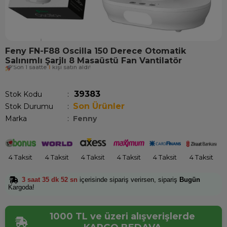
Feny FN-F88 Oscilla 150 Derece Otomatik
Salınımlı Şarjlı 8 Masaüstü Fan Vantilatör
Son 1 saatte
1
kişi satın aldı!
39383
Stok Kodu
Son Ürünler
Stok Durumu
:
Marka
:
Fenny
4 Taksit
4 Taksit
4 Taksit
4 Taksit
4 Taksit
4 Taksit
3 saat 35 dk 52 sn
içerisinde sipariş verirsen, sipariş
Bugün
Kargoda!
1000 TL ve üzeri alışverişlerde