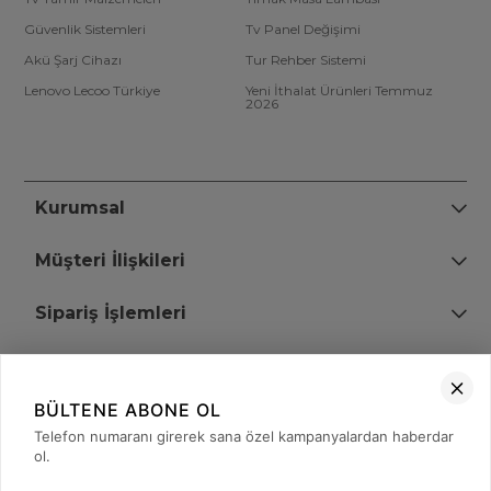
Güvenlik Sistemleri
Tv Panel Değişimi
Akü Şarj Cihazı
Tur Rehber Sistemi
Lenovo Lecoo Türkiye
Yeni İthalat Ürünleri Temmuz
2026
Kurumsal
Müşteri İlişkileri
Sipariş İşlemleri
Bize Ulaşın
BÜLTENE ABONE OL
+90 (850) 473 08 08
Telefon numaranı girerek sana özel kampanyalardan haberdar
ol.
Tevfik Bey Mah. Dr. Ali Demir Cd. No:51 Kat:2 Kobi İş Merkezi
Küçükçekmece / İstanbul