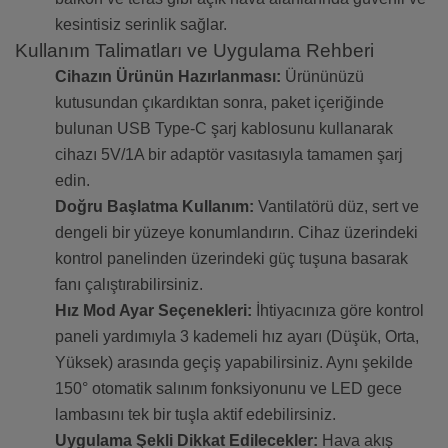
kesintisiz serinlik sağlar.
Kullanım Talimatları ve Uygulama Rehberi
Cihazın Ürünün Hazırlanması:
Ürününüzü
kutusundan çıkardıktan sonra, paket içeriğinde
bulunan USB Type-C şarj kablosunu kullanarak
cihazı 5V/1A bir adaptör vasıtasıyla tamamen şarj
edin.
Doğru Başlatma Kullanım:
Vantilatörü düz, sert ve
dengeli bir yüzeye konumlandırın. Cihaz üzerindeki
kontrol panelinden üzerindeki güç tuşuna basarak
fanı çalıştırabilirsiniz.
Hız Mod Ayar Seçenekleri:
İhtiyacınıza göre kontrol
paneli yardımıyla 3 kademeli hız ayarı (Düşük, Orta,
Yüksek) arasında geçiş yapabilirsiniz. Aynı şekilde
150° otomatik salınım fonksiyonunu ve LED gece
lambasını tek bir tuşla aktif edebilirsiniz.
Uygulama Şekli Dikkat Edilecekler:
Hava akış