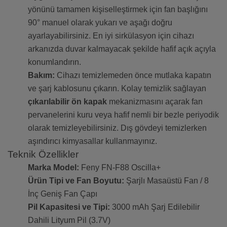
yönünü tamamen kişiselleştirmek için fan başlığını
90° manuel olarak yukarı ve aşağı doğru
ayarlayabilirsiniz. En iyi sirkülasyon için cihazı
arkanızda duvar kalmayacak şekilde hafif açık açıyla
konumlandırın.
Bakım:
Cihazı temizlemeden önce mutlaka kapatın
ve şarj kablosunu çıkarın. Kolay temizlik sağlayan
çıkarılabilir ön kapak
mekanizmasını açarak fan
pervanelerini kuru veya hafif nemli bir bezle periyodik
olarak temizleyebilirsiniz. Dış gövdeyi temizlerken
aşındırıcı kimyasallar kullanmayınız.
Teknik Özellikler
Marka Model:
Feny FN-F88 Oscilla+
Ürün Tipi ve Fan Boyutu:
Şarjlı Masaüstü Fan / 8
İnç Geniş Fan Çapı
Pil Kapasitesi ve Tipi:
3000 mAh Şarj Edilebilir
Dahili Lityum Pil (3.7V)