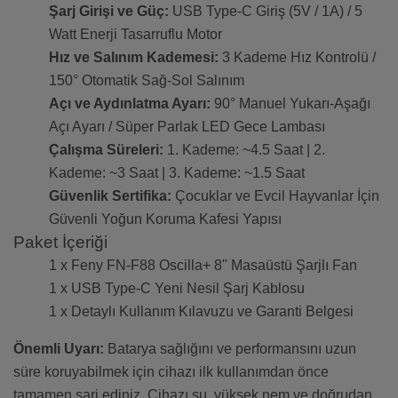
Şarj Girişi ve Güç:
USB Type-C Giriş (5V / 1A) / 5
Watt Enerji Tasarruflu Motor
Hız ve Salınım Kademesi:
3 Kademe Hız Kontrolü /
150° Otomatik Sağ-Sol Salınım
Açı ve Aydınlatma Ayarı:
90° Manuel Yukarı-Aşağı
Açı Ayarı / Süper Parlak LED Gece Lambası
Çalışma Süreleri:
1. Kademe: ~4.5 Saat | 2.
Kademe: ~3 Saat | 3. Kademe: ~1.5 Saat
Güvenlik Sertifika:
Çocuklar ve Evcil Hayvanlar İçin
Güvenli Yoğun Koruma Kafesi Yapısı
Paket İçeriği
1 x Feny FN-F88 Oscilla+ 8" Masaüstü Şarjlı Fan
1 x USB Type-C Yeni Nesil Şarj Kablosu
1 x Detaylı Kullanım Kılavuzu ve Garanti Belgesi
Önemli Uyarı:
Batarya sağlığını ve performansını uzun
süre koruyabilmek için cihazı ilk kullanımdan önce
tamamen şarj ediniz. Cihazı su, yüksek nem ve doğrudan