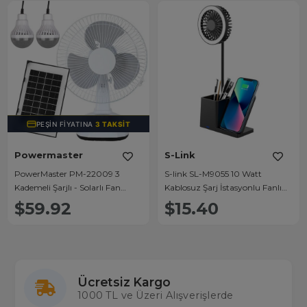
PEŞIN FIYATINA
3 TAKSIT
Powermaster
S-Link
PowerMaster PM-22009 3
S-link SL-M9055 10 Watt
Kademeli Şarjlı - Solarlı Fan
Kablosuz Şarj İstasyonlu Fanlı
Vantilatör Ampul - Ledli -
Kalemlikli Masa Lambası (Siyah)
$59.92
$15.40
Powerbank
Ücretsiz Kargo
1000 TL ve Üzeri Alışverişlerde