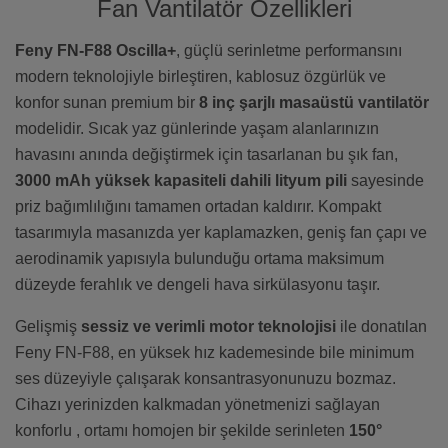
Fan Vantilatör Özellikleri
Feny FN-F88 Oscilla+
, güçlü serinletme performansını
modern teknolojiyle birleştiren, kablosuz özgürlük ve
konfor sunan premium bir
8 inç şarjlı masaüstü vantilatör
modelidir. Sıcak yaz günlerinde yaşam alanlarınızın
havasını anında değiştirmek için tasarlanan bu şık fan,
3000 mAh yüksek kapasiteli dahili lityum pili
sayesinde
priz bağımlılığını tamamen ortadan kaldırır. Kompakt
tasarımıyla masanızda yer kaplamazken, geniş fan çapı ve
aerodinamik yapısıyla bulunduğu ortama maksimum
düzeyde ferahlık ve dengeli hava sirkülasyonu taşır.
Gelişmiş
sessiz ve verimli motor teknolojisi
ile donatılan
Feny FN-F88, en yüksek hız kademesinde bile minimum
ses düzeyiyle çalışarak konsantrasyonunuzu bozmaz.
Cihazı yerinizden kalkmadan yönetmenizi sağlayan
konforlu
, ortamı homojen bir şekilde serinleten
150°