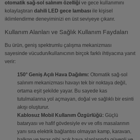
otomatik sağ-sol salınım özelliği
ve gece kullanımını
kolaylaştıran
dahili LED gece lambası
ile kişisel
iklimlendirme deneyiminizi en üst seviyeye çıkarır.
Kullanım Alanları ve Sağlık Kullanım Faydaları
Bu ürün, geniş spektrumlu çalışma mekanizması
sayesinde vücudun/kullanıcının birçok farklı ihtiyacına yanıt
verir:
150° Geniş Açılı Hava Dağılımı:
Otomatik sağ-sol
salınım mekanizması havayı tek bir noktaya değil,
ortama eşit şekilde yayar. Bu sayede kas
tutulmalarına yol açmayan, doğal ve sağlıklı bir esinti
akışı oluşturur.
Kablosuz Mobil Kullanım Özgürlüğü:
Güçlü
bataryası ve hafif gövdesiyle ev ve ofis masalarının
yanı sıra elektrik bağlantısı olmayan kamp, karavan,
balkon ve teras gibi açık hava alanlarında güvenli ve