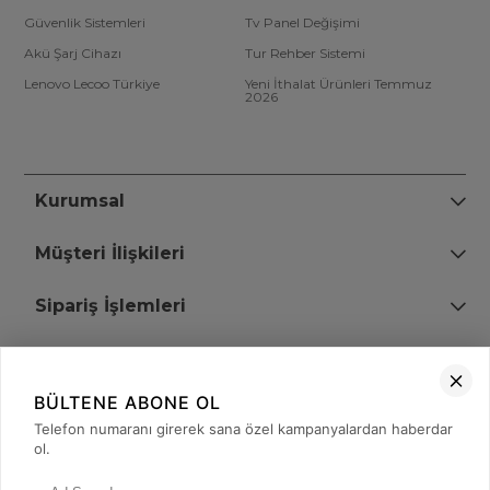
Güvenlik Sistemleri
Tv Panel Değişimi
Akü Şarj Cihazı
Tur Rehber Sistemi
Lenovo Lecoo Türkiye
Yeni İthalat Ürünleri Temmuz
2026
Kurumsal
Müşteri İlişkileri
Sipariş İşlemleri
Bize Ulaşın
BÜLTENE ABONE OL
+90 (850) 473 08 08
Telefon numaranı girerek sana özel kampanyalardan haberdar
ol.
Tevfik Bey Mah. Dr. Ali Demir Cd. No:51 Kat:2 Kobi İş Merkezi
Küçükçekmece / İstanbul