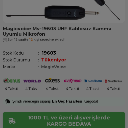
Magicvoice Mv-19603 UHF Kablosuz Kamera
Uyumlu Mikrofon
Son 12 saatte
12
kişi sepetine ekledi!
19603
Stok Kodu
Tükeniyor
Stok Durumu
:
Marka
:
MagicVoice
4 Taksit
4 Taksit
4 Taksit
4 Taksit
4 Taksit
4 Taksit
Şimdi vereceğin sipariş
En Geç Pazartesi
Kargoda!
1000 TL ve üzeri alışverişlerde
KARGO BEDAVA