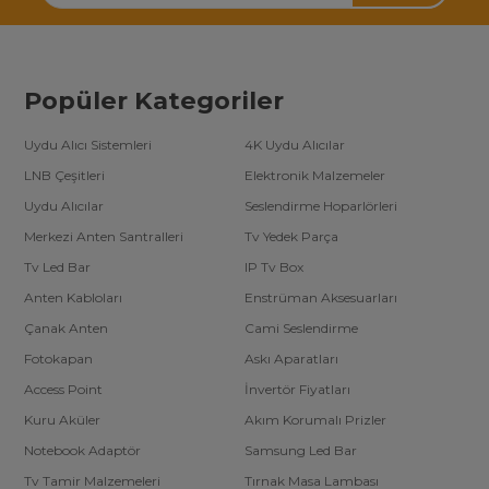
Popüler Kategoriler
Uydu Alıcı Sistemleri
4K Uydu Alıcılar
LNB Çeşitleri
Elektronik Malzemeler
Uydu Alıcılar
Seslendirme Hoparlörleri
Merkezi Anten Santralleri
Tv Yedek Parça
Tv Led Bar
IP Tv Box
Anten Kabloları
Enstrüman Aksesuarları
Çanak Anten
Cami Seslendirme
Fotokapan
Askı Aparatları
Access Point
İnvertör Fiyatları
Kuru Aküler
Akım Korumalı Prizler
Notebook Adaptör
Samsung Led Bar
Tv Tamir Malzemeleri
Tırnak Masa Lambası