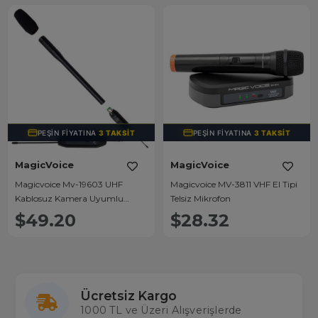
PEŞIN FIYATINA
3 TAKSIT
PEŞIN FIYATINA
3 TAKSIT
MagicVoice
MagicVoice
Magicvoice Mv-19603 UHF
Magicvoice MV-3811 VHF El Tipi
Kablosuz Kamera Uyumlu
Telsiz Mikrofon
Mikrofon
$49.20
$28.32
Ücretsiz Kargo
1000 TL ve Üzeri Alışverişlerde