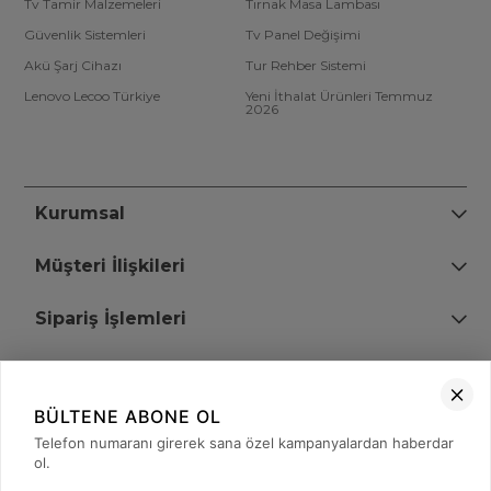
Tv Tamir Malzemeleri
Tırnak Masa Lambası
Güvenlik Sistemleri
Tv Panel Değişimi
Akü Şarj Cihazı
Tur Rehber Sistemi
Lenovo Lecoo Türkiye
Yeni İthalat Ürünleri Temmuz
2026
Kurumsal
Müşteri İlişkileri
Sipariş İşlemleri
Bize Ulaşın
BÜLTENE ABONE OL
+90 (850) 473 08 08
Telefon numaranı girerek sana özel kampanyalardan haberdar
ol.
Tevfik Bey Mah. Dr. Ali Demir Cd. No:51 Kat:2 Kobi İş Merkezi
Küçükçekmece / İstanbul