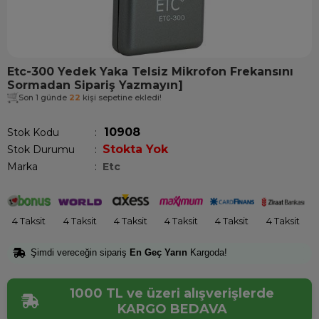
Etc-300 Yedek Yaka Telsiz Mikrofon Frekansını
Sormadan Sipariş Yazmayın]
Son 1 günde
22
kişi sepetine ekledi!
10908
Stok Kodu
Stokta Yok
Stok Durumu
:
Marka
:
Etc
4 Taksit
4 Taksit
4 Taksit
4 Taksit
4 Taksit
4 Taksit
Şimdi vereceğin sipariş
En Geç Yarın
Kargoda!
1000 TL ve üzeri alışverişlerde
KARGO BEDAVA