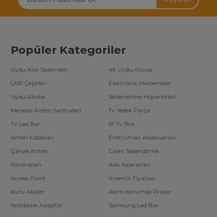
Popüler Kategoriler
Uydu Alıcı Sistemleri
4K Uydu Alıcılar
LNB Çeşitleri
Elektronik Malzemeler
Uydu Alıcılar
Seslendirme Hoparlörleri
Merkezi Anten Santralleri
Tv Yedek Parça
Tv Led Bar
IP Tv Box
Anten Kabloları
Enstrüman Aksesuarları
Çanak Anten
Cami Seslendirme
Fotokapan
Askı Aparatları
Access Point
İnvertör Fiyatları
Kuru Aküler
Akım Korumalı Prizler
Notebook Adaptör
Samsung Led Bar