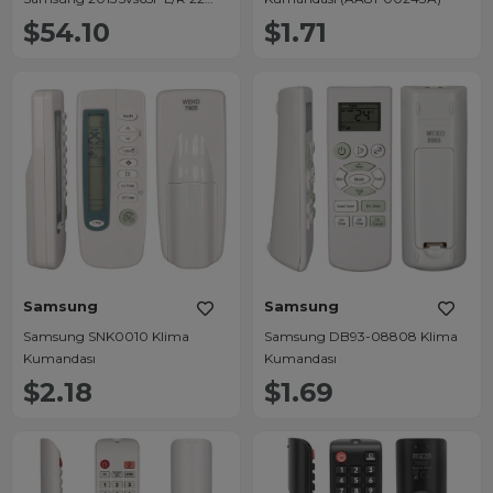
Adet Led Bar
$54.10
$1.71
Samsung
Samsung
Samsung SNK0010 Klima
Samsung DB93-08808 Klima
Kumandası
Kumandası
$2.18
$1.69