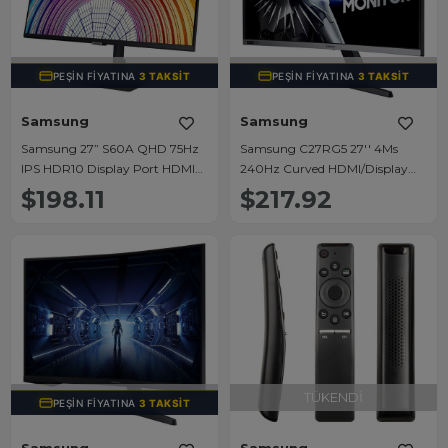
TÜKENDI
TÜKENDI
PEŞIN FIYATINA
3 TAKSIT
PEŞIN FIYATINA
3 TAKSIT
Samsung
Samsung
Samsung 27” S60A QHD 75Hz
Samsung C27RG5 27'' 4Ms
IPS HDR10 Display Port HDMI
240Hz Curved HDMI/Display
HAS PIVOT Çerçevesiz Monitör
Port Full HD Gaming Monitör
$198.11
$217.92
(LS27A600NWMXUF)
(LC27RG50FQMXUF)
TÜKENDI
TÜKENDI
PEŞIN FIYATINA
3 TAKSIT