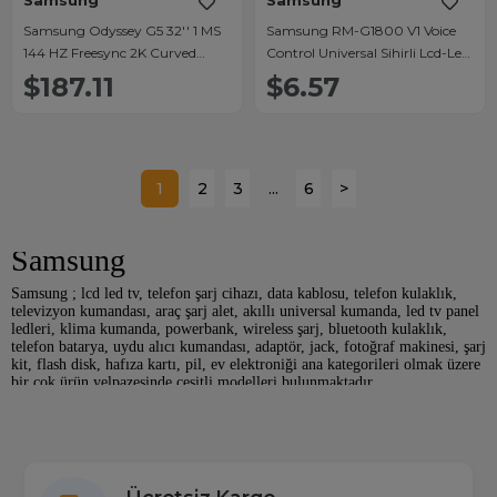
Samsung
Samsung
Samsung Odyssey G5 32'' 1 MS
Samsung RM-G1800 V1 Voice
144 HZ Freesync 2K Curved
Control Universal Sihirli Lcd-Led
Gaming Monitör
Tv Kumanda
$187.11
$6.57
(C32G55TQWR)
1
2
3
...
6
>
Samsung
Samsung ; lcd led tv, telefon şarj cihazı, data kablosu, telefon kulaklık,
televizyon kumandası, araç şarj alet, akıllı universal kumanda, led tv panel
ledleri, klima kumanda, powerbank, wireless şarj, bluetooth kulaklık,
telefon batarya, uydu alıcı kumandası, adaptör, jack, fotoğraf makinesi, şarj
kit, flash disk, hafıza kartı, pil, ev elektroniği ana kategorileri olmak üzere
bir çok ürün yelpazesinde çeşitli modelleri bulunmaktadır.
Samsung Ürün Fiyatları
Samsung fiyat etiketine sahip ürünler fiyat/performans odaklı olup,
markaya sahip tüm ürünler toptan kullanıcılarına özel fiyatlara sahiptirler.
Samsung markası ; lcd led tv, cep telefon şarj cihazı, data kablosu, telefon