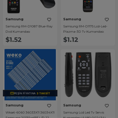
Samsung
Samsung
Samsung RM-D1087 Blue-Ray
Samsung RM-D1175 Lcd-Led-
Dvd Kumandası
Plazma-3D Tv Kumandası
$1.52
$1.12
PEŞIN FIYATINA
3 TAKSIT
Samsung
Samsung
Wkset-6060 36033X11 36034X11
Samsung Lcd Led Tv Servis
Samsung 2013Svs65F L/R 22
Kumandası (AA81-00243A)