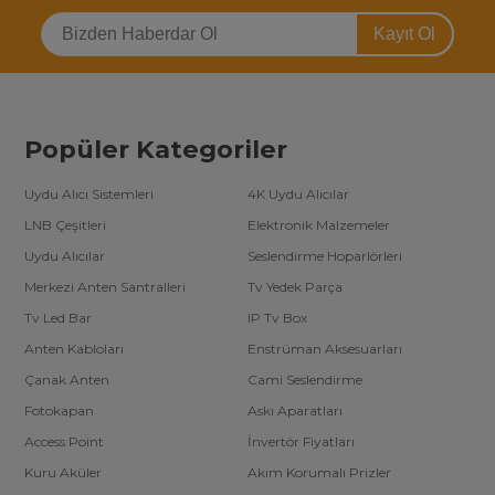
Kayıt Ol
Popüler Kategoriler
Uydu Alıcı Sistemleri
4K Uydu Alıcılar
LNB Çeşitleri
Elektronik Malzemeler
Uydu Alıcılar
Seslendirme Hoparlörleri
Merkezi Anten Santralleri
Tv Yedek Parça
Tv Led Bar
IP Tv Box
Anten Kabloları
Enstrüman Aksesuarları
Çanak Anten
Cami Seslendirme
Fotokapan
Askı Aparatları
Access Point
İnvertör Fiyatları
Kuru Aküler
Akım Korumalı Prizler