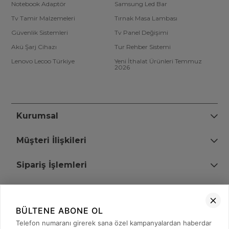
Notebook Adaptör
Samsung Led Bar
Tv Tamir Malzemeleri
Tırnak Masa Lambası
Güvenlik Sistemleri
Tv Panel Değişimi
Akü Şarj Cihazı
Tur Rehber Sistemi
Lenovo Lecoo Türkiye
Yeni İthalat Ürünleri Temmuz
2026
Kurumsal
Müşteri İlişkileri
Sipariş İşlemleri
Bize Ulaşın
BÜLTENE ABONE OL
+90 (850) 473 08 08
Telefon numaranı girerek sana özel kampanyalardan haberdar