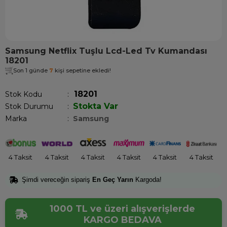
Samsung Netflix Tuşlu Lcd-Led Tv Kumandası
18201
Son 1 günde
7
kişi sepetine ekledi!
18201
Stok Kodu
Stokta Var
Stok Durumu
:
Marka
:
Samsung
4 Taksit
4 Taksit
4 Taksit
4 Taksit
4 Taksit
4 Taksit
Şimdi vereceğin sipariş
En Geç Yarın
Kargoda!
1000 TL ve üzeri alışverişlerde
KARGO BEDAVA