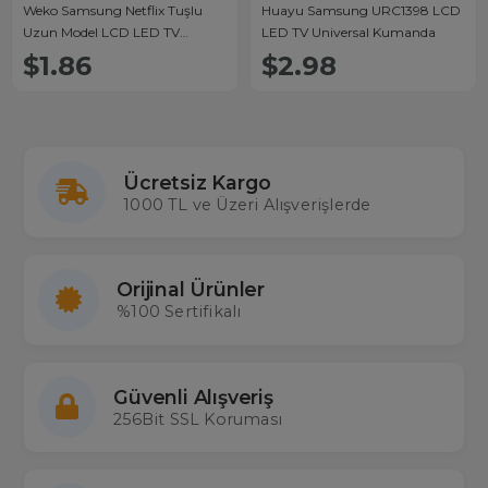
Weko Samsung Netflix Tuşlu
Huayu Samsung URC1398 LCD
Uzun Model LCD LED TV
LED TV Universal Kumanda
Kumandası
$1.86
$2.98
Ücretsiz Kargo
1000 TL ve Üzeri Alışverişlerde
Orijinal Ürünler
%100 Sertifikalı
Güvenli Alışveriş
256Bit SSL Koruması