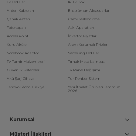
Tv Led Bar
IP Tv Box
Anten Kabloları
Enstrüman Aksesuarları
Çanak Anten
Cami Seslendirme
Fotokapan
Askı Aparatları
Access Point
İnvertör Fiyatları
Kuru Aküler
Akım Korumalı Prizler
Notebook Adaptör
Samsung Led Bar
Tv Tamir Malzemeleri
Tırnak Masa Lambası
Güvenlik Sistemleri
Tv Panel Değişimi
Akü Şarj Cihazı
Tur Rehber Sistemi
Lenovo Lecoo Türkiye
Yeni İthalat Ürünleri Temmuz
2026
Kurumsal
Müşteri İlişkileri