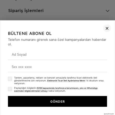
Sipariş İşlemleri
Bize Ulaşın
BÜLTENE ABONE OL
+90 (850) 473 08 08
Telefon numaranı girerek sana özel kampanyalardan haberdar
ol.
Tevfik Bey Mah. Dr. Ali Demir Cd. No:51 Kat:2 Kobi İş Merkezi
Küçükçekmece / İstanbul
Tanıtım, pazarlama, reklam ve benzeri amaçlarla tarafıma ticari elektronik ileti
gönderilmesine izin veriyorum.
'ni okudum onay
Elektronik Ticari İleti Aydınlatma Metni
veriyorum.
Paylaştığım bilgilerin
KVKK kapsamında tarafınızca korunmasını, sms ve WhatsApp
kabul ediyorum.
üzerinden bilgilendirmeleri almayı
© 2008 - 2026
merterelektronik.com
Whatsapp
- Tüm Hakları Saklıdır. Kredi kartı bilgileriniz 256bit SSL sertifikası ile
GÖNDER
korunmaktadır.