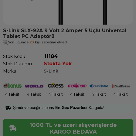
S-Link SLX-92A 9 Volt 2 Amper 5 Uçlu Universal
Tablet PC Adaptörü
Son 1 günde
23
kişi sepetine ekledi!
11184
Stok Kodu
Stokta Yok
Stok Durumu
:
Marka
:
S-Link
4 Taksit
4 Taksit
4 Taksit
4 Taksit
4 Taksit
4 Taksit
Şimdi vereceğin sipariş
En Geç Pazartesi
Kargoda!
1000 TL ve üzeri alışverişlerde
KARGO BEDAVA