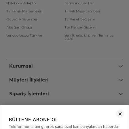
Notebook Adaptör
Samsung Led Bar
Tv Tamir Malzemeleri
Tırnak Masa Lambası
Güvenlik Sistemleri
Tv Panel Değişimi
Akü Şarj Cihazı
Tur Rehber Sistemi
Lenovo Lecoo Türkiye
Yeni İthalat Ürünleri Temmuz
2026
Kurumsal
Müşteri İlişkileri
Sipariş İşlemleri
Bize Ulaşın
BÜLTENE ABONE OL
+90 (850) 473 08 08
Telefon numaranı girerek sana özel kampanyalardan haberdar