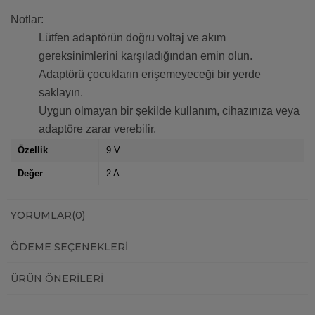
Notlar:
Lütfen adaptörün doğru voltaj ve akım
gereksinimlerini karşıladığından emin olun.
Adaptörü çocukların erişemeyeceği bir yerde
saklayın.
Uygun olmayan bir şekilde kullanım, cihazınıza veya
adaptöre zarar verebilir.
Özellik
9 V
Değer
2 A
YORUMLAR
(0)
ÖDEME SEÇENEKLERI
ÜRÜN ÖNERILERI