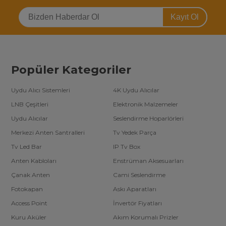
Kayıt Ol
Popüler Kategoriler
Uydu Alıcı Sistemleri
4K Uydu Alıcılar
LNB Çeşitleri
Elektronik Malzemeler
Uydu Alıcılar
Seslendirme Hoparlörleri
Merkezi Anten Santralleri
Tv Yedek Parça
Tv Led Bar
IP Tv Box
Anten Kabloları
Enstrüman Aksesuarları
Çanak Anten
Cami Seslendirme
Fotokapan
Askı Aparatları
Access Point
İnvertör Fiyatları
Kuru Aküler
Akım Korumalı Prizler