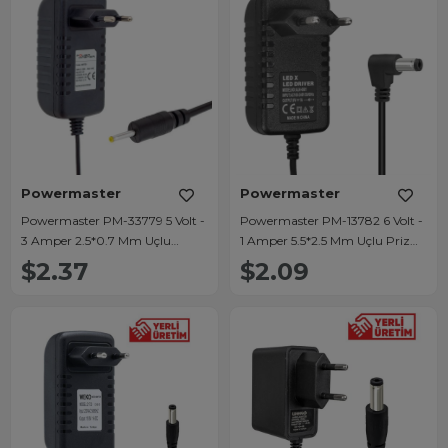
Powermaster
Powermaster
Powermaster PM-33779 5 Volt -
Powermaster PM-13782 6 Volt -
3 Amper 2.5*0.7 Mm Uçlu
1 Amper 5.5*2.5 Mm Uçlu Priz
Plastik Kasa Priz Tipi Adaptör
Tipi Adaptör
$2.37
$2.09