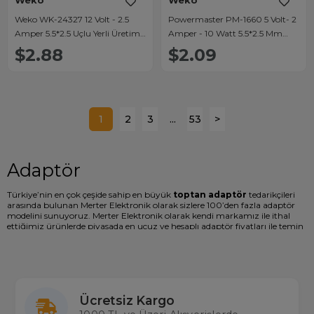
Weko
Weko
Weko WK-24327 12 Volt - 2.5
Powermaster PM-1660 5 Volt- 2
Amper 5.5*2.5 Uçlu Yerli Üretim
Amper - 10 Watt 5.5*2.5 Mm
Plastik Kasa Priz Tipi Adaptör
Düz Uçlu Priz Tipi Adaptör
$2.88
$2.09
1
2
3
...
53
>
Adaptör
Türkiye’nin en çok çeşide sahip en büyük
toptan adaptör
tedarikçileri
arasında bulunan Merter Elektronik olarak sizlere 100’den fazla adaptör
modelini sunuyoruz. Merter Elektronik olarak kendi markamız ile ithal
ettiğimiz ürünlerde piyasada en ucuz ve hesaplı adaptör fiyatları ile temin
edebilirsiniz. Günlük yaşamımızda kullandığımız elektronik cihazlar için
istenilen elektrik akımını sağlayan adaptör çeşitlerini birçok cihazda
kullanırız. Başlıca en çok kullandığımız cihaz kategorileri, notebooklar da,
modemlerde, pos makinelerinde, led tabelalarda, ağ ürünleri vb. olmak
üzere değişkenlik göstermektedir. Adaptör çeşitleri tercih edilirken volt,
amper ve uç tipine göre dikkat edilerek satın alınmalıdır. Piyasada en çok
Ücretsiz Kargo
12 Volt yani 12V adaptör çeşitleri yaygın olarak kullanılmaktadır. Bunun
yanı sıra 12v 2a adaptör ve 12v 5a adaptör modelleri de en çok tercih