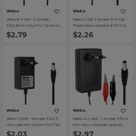
Weko
Weko
Weko 8.4 Volt - 2 Amper
Weko 9 Volt 2 Amper Priz Tipi
5.5x2.5mm Uçlu Priz Tip Kırmızı
Plastik Kasa Adaptör 5.5*2.5 Uç
Yeşil Ledli Yerli Üretim Akü Şarj
$2.79
$2.26
Adaptörü
Weko
Weko
Weko 7.2Volt - 1Amper 5.5x2.5
Weko 14.4 Volt - 1 Amper 5.5*2.5
Uçlu Ledli Yerli Üretim Priz Tipi
Mm Uçlu + Krokodil Aparatlı
Adaptör
Akü Şarj Cihazı WK-29112
$2.03
$2.97