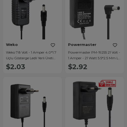
Weko
Powermaster
Weko 7.8 Volt - 1 Amper 4.0*1.7
Powermaster PM-19255 21 Volt -
Uçlu Gösterge Ledli Yerli Üretim
1 Amper - 21 Watt 5.5*2.5 Mm L
Akü Şarj Adaptörü
Uçlu Şarjlı Matkap Adaptörü
$2.03
$2.92