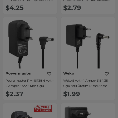
Tipi Şarjlı Matkap Adaptörü
(5.5x2.5 Uçlu)
$4.25
$2.79
Powermaster
Weko
Powermaster PM-16738 6 Volt -
Weko 5 Volt - 1 Amper 3.5*1.35
2 Amper 5.5*2.5 Mm Uçlu
Uçlu Yerli Üretim Plastik Kasa
Plastik Kasa Priz Tipi Adaptör
Priz Tipi Adaptör
$2.37
$1.99