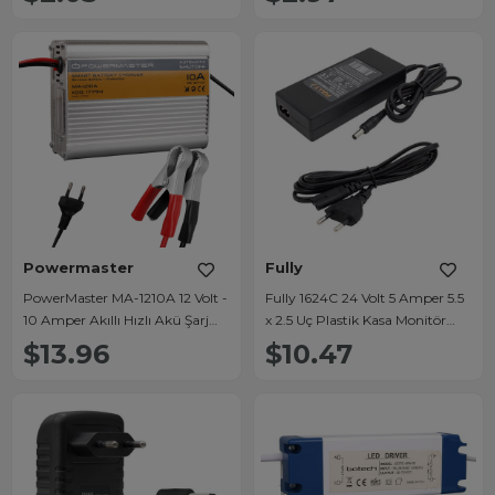
Powermaster
Fully
PowerMaster MA-1210A 12 Volt -
Fully 1624C 24 Volt 5 Amper 5.5
10 Amper Akıllı Hızlı Akü Şarj
x 2.5 Uç Plastik Kasa Monitör
Cihazı Analog Amper Göstergeli
Adaptörü
$13.96
$10.47