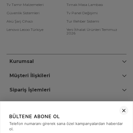
Tv Tamir Malzemeleri
Tırnak Masa Lambası
Güvenlik Sistemleri
Tv Panel Değişimi
Akü Şarj Cihazı
Tur Rehber Sistemi
Lenovo Lecoo Türkiye
Yeni İthalat Ürünleri Temmuz
2026
Kurumsal
Müşteri İlişkileri
Sipariş İşlemleri
Bize Ulaşın
BÜLTENE ABONE OL
+90 (850) 473 08 08
Telefon numaranı girerek sana özel kampanyalardan haberdar
ol.
Tevfik Bey Mah. Dr. Ali Demir Cd. No:51 Kat:2 Kobi İş Merkezi