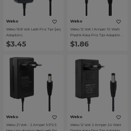
Weko
Weko
Weko 16.8 Volt Ledli Priz Tipi Şarj
Weko 12 Volt 1 Amper 10 Watt
Adaptörü
Plastik Kasa Priz Tipi Adaptör
(5.5x2.5 Uçlu)
$3.45
$1.86
Weko
Weko
Weko 21 Volt - 2 Amper 5.5*2.5
Weko 12 Volt 2 Amper 24 Watt
Mm Uçlu Kırmızı Yeşil Ledli Priz
Plastik Kasa Priz Tipi Adaptör