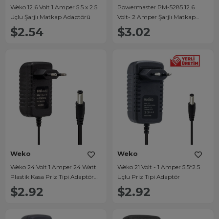
Weko 12.6 Volt 1 Amper 5.5 x 2.5
Powermaster PM-5285 12.6
Uçlu Şarjlı Matkap Adaptörü
Volt- 2 Amper Şarjlı Matkap
Adaptörü
$2.54
$3.02
Weko
Weko
Weko 24 Volt 1 Amper 24 Watt
Weko 21 Volt - 1 Amper 5.5*2.5
Plastik Kasa Priz Tipi Adaptör
Uçlu Priz Tipi Adaptör
(5.5x2.5 Uçlu)
$2.92
$2.92