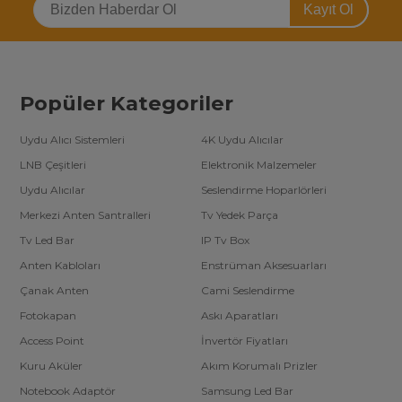
yardım alabilirsiniz.
Kayıt Ol
Popüler Kategoriler
Uydu Alıcı Sistemleri
4K Uydu Alıcılar
LNB Çeşitleri
Elektronik Malzemeler
Uydu Alıcılar
Seslendirme Hoparlörleri
Merkezi Anten Santralleri
Tv Yedek Parça
Tv Led Bar
IP Tv Box
Anten Kabloları
Enstrüman Aksesuarları
Çanak Anten
Cami Seslendirme
Fotokapan
Askı Aparatları
Access Point
İnvertör Fiyatları
Kuru Aküler
Akım Korumalı Prizler
Notebook Adaptör
Samsung Led Bar