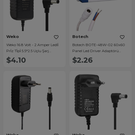
Weko
Botech
Weko 16.8 Volt - 2 Amper Ledli̇
Botech BOTE-48W-02 60x60
Pri̇z Ti̇pi̇ 5.5*2.5 Uçlu Şarj
Panel Led Driver Adaptörü
Adaptörü
(50V-70V Dc)
$4.10
$2.26