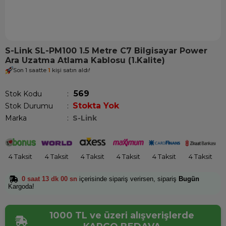
S-Link SL-PM100 1.5 Metre C7 Bilgisayar Power
Ara Uzatma Atlama Kablosu (1.Kalite)
Son 1 saatte
1
kişi satın aldı!
569
Stok Kodu
Stokta Yok
Stok Durumu
:
Marka
:
S-Link
4 Taksit
4 Taksit
4 Taksit
4 Taksit
4 Taksit
4 Taksit
0 saat 12 dk 59 sn
içerisinde sipariş verirsen, sipariş
Bugün
Kargoda!
1000 TL ve üzeri alışverişlerde