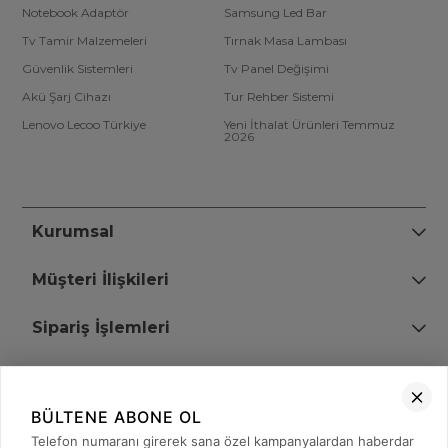
Notebook Adaptör
Samsung Led Bar
Tv Tamir Malzemeleri
Tırnak Masa Lambası
Güvenlik Sistemleri
Tv Panel Değişimi
Akü Şarj Cihazı
Tur Rehber Sistemi
Lenovo Lecoo Türkiye
Yeni İthalat Ürünleri Temmuz
2026
Kurumsal
Müşteri İlişkileri
Sipariş İşlemleri
Bize Ulaşın
BÜLTENE ABONE OL
+90 (850) 473 08 08
Telefon numaranı girerek sana özel kampanyalardan haberdar