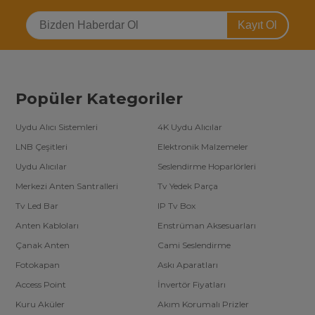
Kayıt Ol
Popüler Kategoriler
Uydu Alıcı Sistemleri
4K Uydu Alıcılar
LNB Çeşitleri
Elektronik Malzemeler
Uydu Alıcılar
Seslendirme Hoparlörleri
Merkezi Anten Santralleri
Tv Yedek Parça
Tv Led Bar
IP Tv Box
Anten Kabloları
Enstrüman Aksesuarları
Çanak Anten
Cami Seslendirme
Fotokapan
Askı Aparatları
Access Point
İnvertör Fiyatları
Kuru Aküler
Akım Korumalı Prizler