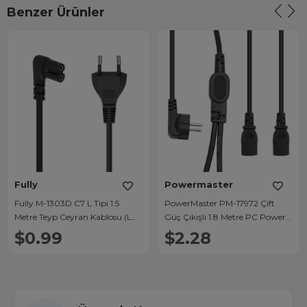
Benzer Ürünler
Fully
Powermaster
Fully M-1303D C7 L Tipi 1.5
PowerMaster PM-17972 Çift
Metre Teyp Ceyran Kablosu (LG
Güç Çıkışlı 1.8 Metre PC Power
TV'ler İçin)
Kablosu Dişi IEC C13 AC220V
$0.99
$2.28
Tek Priz