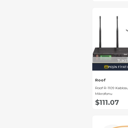
TÜKE
PEŞIN FIYAT
Roof
Roof R-1109 Kablos
Mikrofonu
$111.07