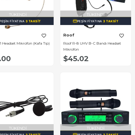
TÜKENDI
TÜKENDI
PEŞIN FIYATINA
3 TAKSIT
PEŞIN FIYATINA
3 TAKSIT
Roof
1 Headset Mikrofon (Kafa Tip)
Roof R-8 UHV B-C Bandı Headset
Mikrofon
.00
$45.02
TÜKENDI
TÜKENDI
PEŞIN FIYATINA
3 TAKSIT
PEŞIN FIYATINA
3 TAKSIT