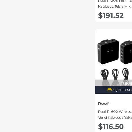
Roof R-203 1 El - 1 
Kablosuz Telsiz Mik
$191.52
TÜKE
PEŞIN FIYAT
Roof
Roof R-602 Wireless Go Alıcı
Verici Kablosuz Yak
$116.50