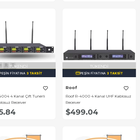
TÜKENDI
TÜKENDI
PEŞIN FIYATINA
3 TAKSIT
PEŞIN FIYATINA
3 TAKSIT
Roof
004 4 Kanal Çift Tunerli
Roof R-4000 4 Kanal UHF Kablosuz
losuz Receiver
Receiver
5.84
$499.04