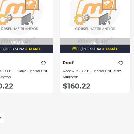
TÜKENDI
TÜKENDI
PEŞIN FIYATINA
3 TAKSIT
PEŞIN FIYATINA
3 TAKSIT
Roof
20 1 El + 1 Yaka 2 Kanal Uhf
Roof R-820 2 El 2 Kanal Uhf Telsiz
ikrofon
Mikrofon
0.22
$160.22
>