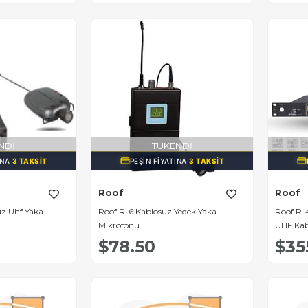
NDI
TÜKENDI
INA
3 TAKSIT
PEŞIN FIYATINA
3 TAKSIT
Roof
Roof
uz Uhf Yaka
Roof R-6 Kablosuz Yedek Yaka
Roof R-4
Mikrofonu
UHF Kab
$78.50
$35