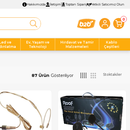
Hakkımızda
İletişim
Toptan Sipariş
Yetkili Satıcımız Olun
0
Led ve
Ev, Yaşam ve
Hırdavat ve Tamir
Kablo
dınlatma
Teknoloji
Malzemeleri
Çeşitleri
Stoktakiler
87 Ürün