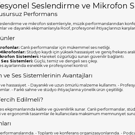
fesyonel Seslendirme ve Mikrofon 
 Kusursuz Performans
eslendirme ve mikrofon sistemleriyle, müzik performanslarından konfer
nlar ve dayanıklı ekipmanlarıyla Roof, profesyonel ihtiyaçlarınızı karşıla
ünler
rofonlar:
Canlı performanslar için mükemmel ses netliği.
ikrofonlar:
Stüdyo kaydı için yüksek hassasiyet ve geniş frekans aralı
krofon Sistemleri:
Hareket özgürlüğü sunan güvenilir bağlantı.
 Ses Sistemleri:
Güçlü, temiz ve dengeli ses çıkışı.
s ayarlarında esneklik ve profesyonel kontrol.
 ve Ses Sistemlerinin Avantajları
i ve hassasiyet. - Dayanıklı ve uzun ömürlü malzeme kullanımı. - Profesy
ımlar. - Farklı sahne ve stüdyo ihtiyaçlarına yönelik ürün çeşitliliği.
ercih Edilmeli?
s ekipmanlarında kalite ve güvenilirlik sunar. Canlı performanslar, stü
loji ve ergonomik tasarımlar ile kullanıcılara maksimum memnuniyet suna
ları
erformanslarında. - Toplantı ve konferans organizasyonlarında. - Podcas