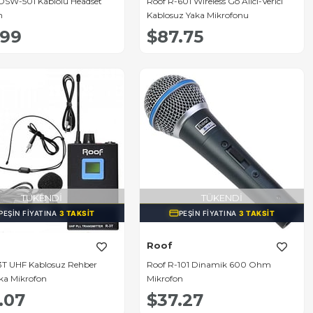
SW-501 Kablolu Headset
Roof R-601 Wireless Go Alıcı-Verici
n
Kablosuz Yaka Mikrofonu
.99
$87.75
TÜKENDI
TÜKENDI
PEŞIN FIYATINA
3 TAKSIT
PEŞIN FIYATINA
3 TAKSIT
Roof
3T UHF Kablosuz Rehber
Roof R-101 Dinamik 600 Ohm
aka Mikrofon
Mikrofon
.07
$37.27