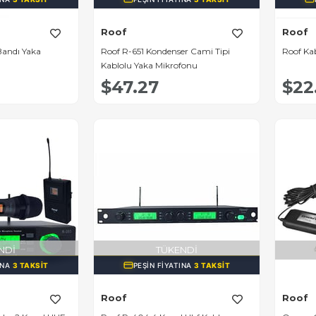
Roof
Roof
Bandı Yaka
Roof R-651 Kondenser Cami Tipi
Roof Ka
Kablolu Yaka Mikrofonu
$47.27
$22
NDI
TÜKENDI
INA
3 TAKSIT
PEŞIN FIYATINA
3 TAKSIT
Roof
Roof