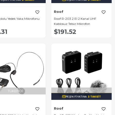
Roof
blolu Yedek Yaka Mikrofonu
Roof R-203 2 El 2 Kanal UHF
Kablosuz Telsiz Mikrofon
.31
$191.52
TÜKENDI
TÜKENDI
PEŞIN FIYATINA
3 TAKSIT
Roof