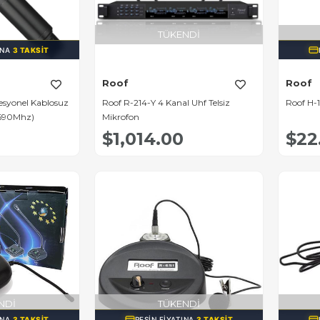
TÜKENDI
INA
3 TAKSIT
Roof
Roof
esyonel Kablosuz
Roof R-214-Y 4 Kanal Uhf Telsiz
Roof H-1
-690Mhz)
Mikrofon
$1,014.00
$22
NDI
TÜKENDI
INA
3 TAKSIT
PEŞIN FIYATINA
3 TAKSIT