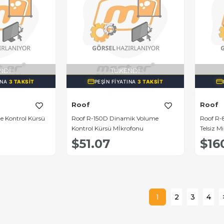
NDI
TÜKENDI
INA
3 TAKSIT
PEŞIN FIYATINA
3 TAKSIT
Roof
Roof
e Kontrol Kürsü
Roof R-150D Dinamik Volume
Roof R-8
Kontrol Kürsü Mİkrofonu
Telsiz M
$51.07
$16
1
2
3
4