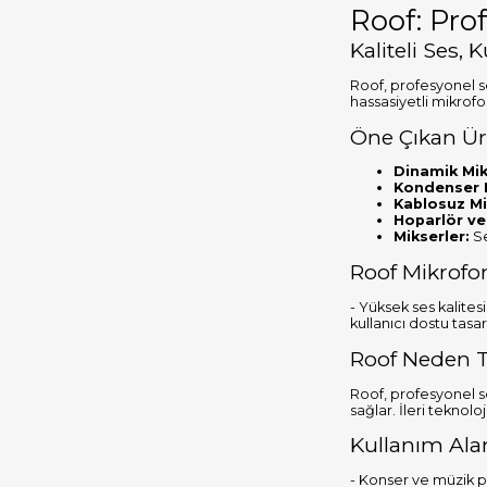
Roof: Pro
Kaliteli Ses,
Roof, profesyonel s
hassasiyetli mikrofo
Öne Çıkan Ür
Dinamik Mik
Kondenser M
Kablosuz Mi
Hoparlör ve
Mikserler:
Se
Roof Mikrofon
- Yüksek ses kalites
kullanıcı dostu tasar
Roof Neden T
Roof, profesyonel se
sağlar. İleri tekno
Kullanım Alan
- Konser ve müzik p