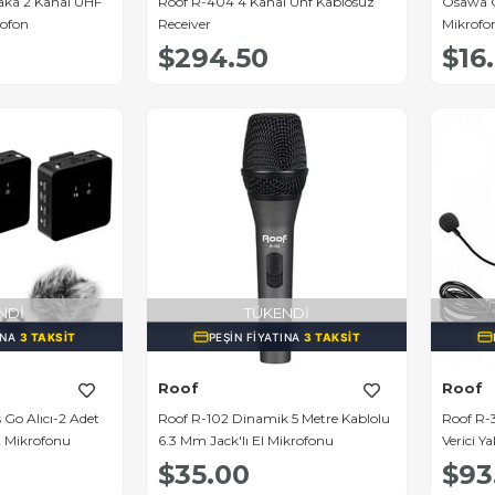
Yaka 2 Kanal UHF
Roof R-404 4 Kanal Uhf Kablosuz
Osawa O
rofon
Receiver
Mikrofo
$294.50
$16
NDI
TÜKENDI
INA
3 TAKSIT
PEŞIN FIYATINA
3 TAKSIT
Roof
Roof
-2 Adet
Roof R-102 Dinamik 5 Metre Kablolu
Roof R-
a Mikrofonu
6.3 Mm Jack'lı El Mikrofonu
Verici Y
$35.00
$93