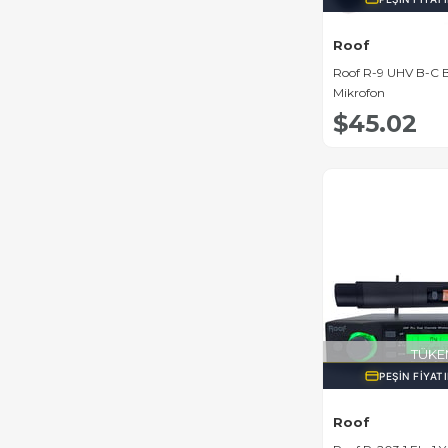
Roof
Roof R-9 UHV B-C 
Mikrofon
$45.02
TÜKE
PEŞIN FIYAT
Roof