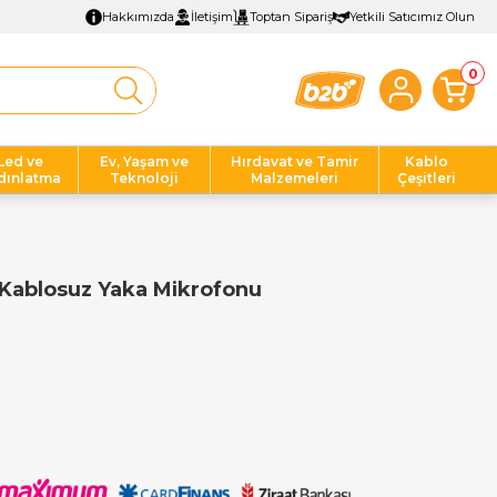
Hakkımızda
İletişim
Toptan Sipariş
Yetkili Satıcımız Olun
0
Led ve
Ev, Yaşam ve
Hırdavat ve Tamir
Kablo
dınlatma
Teknoloji
Malzemeleri
Çeşitleri
i Kablosuz Yaka Mikrofonu