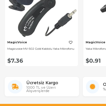
MagicVoice
MagicVoice
Magicvoice MV-502 Gold Kablolu Yaka Mikrofonu
Yaka Mikrofonu
$7.36
$0.91
Ücretsiz Kargo
O
1000 TL ve Üzeri
%
Alışverişlerde