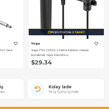
PEŞIN FIYATINA
3 TAKSIT
Yoga
Ohm Yaka
Yoga YTM-CM120 4 Metre Kablolu Hassas
Kondenser Yaka Mikrofonu
$29.34
iş
Kolay İade
ası
14 İş Günü İçinde