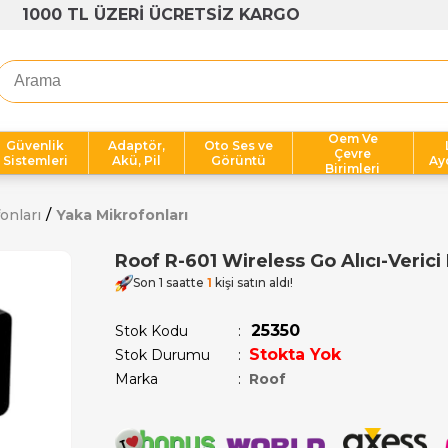
1000 TL ÜZERİ ÜCRETSİZ KARGO
Oem Ve
Güvenlik
Adaptör,
Oto Ses ve
Çevre
Sistemleri
Akü, Pil
Görüntü
Ay
Birimleri
onları
Yaka Mikrofonları
Roof R-601 Wireless Go Alıcı-Veric
Son 1 saatte
1
kişi satın aldı!
25350
Stok Kodu
Stokta Yok
Stok Durumu
:
Marka
:
Roof