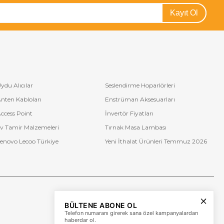
Kayıt Ol
ydu Alıcılar
Seslendirme Hoparlörleri
nten Kabloları
Enstrüman Aksesuarları
ccess Point
İnvertör Fiyatları
v Tamir Malzemeleri
Tırnak Masa Lambası
enovo Lecoo Türkiye
Yeni İthalat Ürünleri Temmuz 2026
Bize Ulaşın
BÜLTENE ABONE OL
+90 (850) 473 08 08
Telefon numaranı girerek sana özel kampanyalardan
haberdar ol.