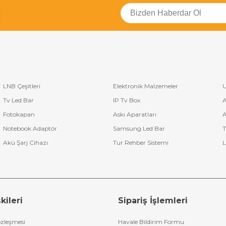
LNB Çeşitleri
Elektronik Malzemeler
U
Tv Led Bar
IP Tv Box
A
Fotokapan
Askı Aparatları
A
Notebook Adaptör
Samsung Led Bar
T
Akü Şarj Cihazı
Tur Rehber Sistemi
L
kileri
Sipariş İşlemleri
özleşmesi
Havale Bildirim Formu