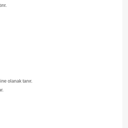
rır.
ne olanak tanır.
r.