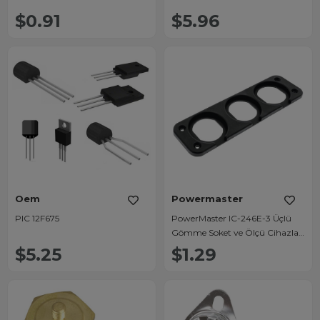
$0.91
$5.96
Oem
Powermaster
PIC 12F675
PowerMaster IC-246E-3 Üçlü
Gömme Soket ve Ölçü Cihazları
İçin Montaj Yuvası (28mm Delik
$5.25
$1.29
Çapı)