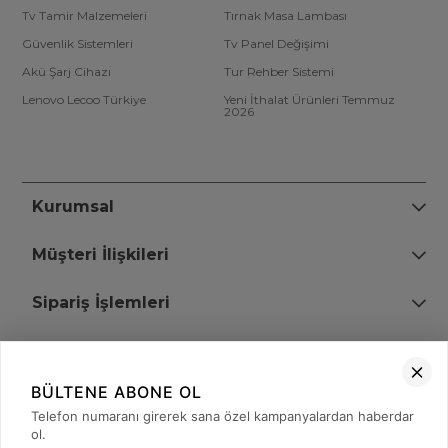
Tv Tamir Malzemeleri
Tırnak Masa Lambası
Güvenlik Sistemleri
Tv Panel Değişimi
Akü Şarj Cihazı
Tur Rehber Sistemi
Lenovo Lecoo Türkiye
Yeni İthalat Ürünleri Temmuz
2026
Kurumsal
Müşteri İlişkileri
Sipariş İşlemleri
Bize Ulaşın
BÜLTENE ABONE OL
+90 (850) 473 08 08
Telefon numaranı girerek sana özel kampanyalardan haberdar
ol.
Tevfik Bey Mah. Dr. Ali Demir Cd. No:51 Kat:2 Kobi İş Merkezi