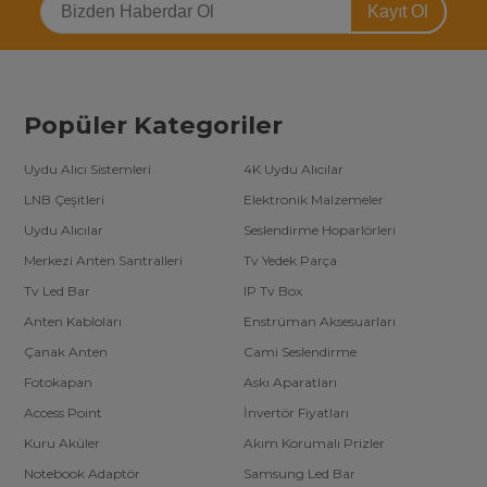
Kayıt Ol
Doğru Elektronik Ürün Seçimi Nasıl Yapılır?
Projelerinizde başarılı sonuçlar elde etmek için doğru elektronik
ürünleri seçmek önemlidir. Kullanım alanınıza, ihtiyaçlarınıza ve
cihaz uyumluluğuna göre ürün tercihleri yaparak daha verimli ve
güvenilir bir sistem kurabilirsiniz.
Popüler Kategoriler
Elektronik Projeleriniz İçin En İyi Çözümler
Elektronik projelerinizi hayata geçirmek veya mevcut
sistemlerinizi geliştirmek için ihtiyaç duyduğunuz tüm bileşenleri
Uydu Alıcı Sistemleri
4K Uydu Alıcılar
muhtelif elektronik ürünler kategorisinde bulabilirsiniz. Yüksek
LNB Çeşitleri
Elektronik Malzemeler
kaliteli ürünlerimizle projelerinize güç katın.
Uydu Alıcılar
Seslendirme Hoparlörleri
Hemen muhtelif elektronik ürün çeşitlerimizi inceleyin ve
projelerinizde fark yaratın!
Merkezi Anten Santralleri
Tv Yedek Parça
Tv Led Bar
IP Tv Box
Anten Kabloları
Enstrüman Aksesuarları
Çanak Anten
Cami Seslendirme
Fotokapan
Askı Aparatları
Access Point
İnvertör Fiyatları
Kuru Aküler
Akım Korumalı Prizler
Notebook Adaptör
Samsung Led Bar