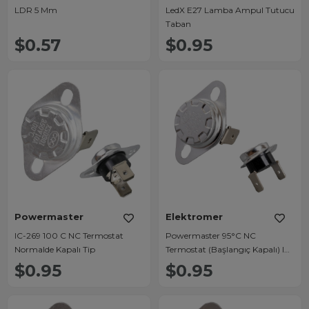
LDR 5 Mm
LedX E27 Lamba Ampul Tutucu
Taban
$0.57
$0.95
Powermaster
Elektromer
IC-269 100 C NC Termostat
Powermaster 95°C NC
Normalde Kapalı Tip
Termostat (Başlangıç Kapalı) IC-
269
$0.95
$0.95