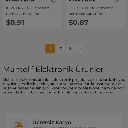
Powermaster
Powermaster
IC-269 165 C NC Termostat
IC-269 170 C NC Termostat
Normalde Kapalı Tip
Normalde Kapalı Tip
$0.91
$0.87
1
2
3
>
Muhtelif Elektronik Ürünler
Muhtelif elektronik ürünler, elektronik projeler ve cihazlarda ihtiyaç
duyulan çeşitli bileşenler, araçlar ve aksesuarları kapsar. Geniş bir
ürün yelpazesine sahip bu kategori, hem profesyonel hem de hobi
amaçlı kullanımlara uygundur. Projelerinizi kolaylaştıracak en
uygun çözümleri burada bulabilirsiniz.
Muhtelif Elektronik Ürün Kategorileri
Sensörler:
Hareket, ışık, sıcaklık, gaz gibi çeşitli çevresel
faktörleri algılamak için kullanılır.
Ücretsiz Kargo
Kablolar ve Bağlantı Elemanları:
Devrelerinizi bağlamak
ve düzenlemek için farklı türde kablolar ve bağlantı