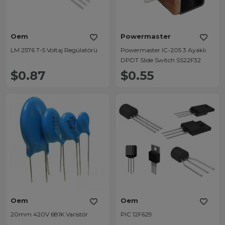
Oem
Powermaster
LM 2576 T-5 Voltaj Regülatörü
Powermaster IC-205 3 Ayaklı
DPDT Slide Switch SS22F32
$0.87
$0.55
Oem
Oem
20mm 420V 681K Varistör
PIC 12F629