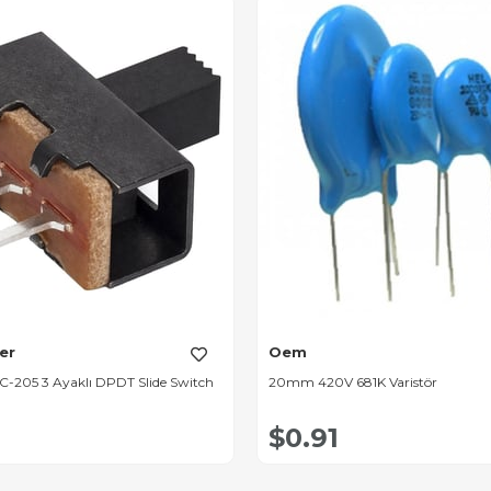
er
Oem
C-205 3 Ayaklı DPDT Slide Switch
20mm 420V 681K Varistör
$0.91