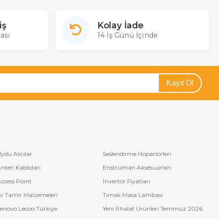
iş
Kolay İade
ası
14 İş Günü İçinde
Kayıt Ol
ydu Alıcılar
Seslendirme Hoparlörleri
nten Kabloları
Enstrüman Aksesuarları
ccess Point
İnvertör Fiyatları
v Tamir Malzemeleri
Tırnak Masa Lambası
enovo Lecoo Türkiye
Yeni İthalat Ürünleri Temmuz 2026