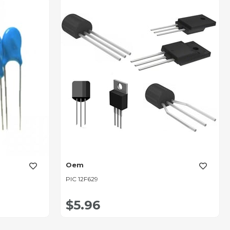
Oem
PIC 12F629
$5.96