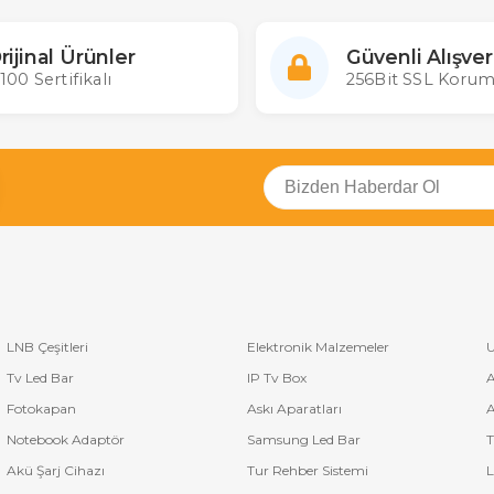
rijinal Ürünler
Güvenli Alışver
100 Sertifikalı
256Bit SSL Korum
LNB Çeşitleri
Elektronik Malzemeler
U
Tv Led Bar
IP Tv Box
A
Fotokapan
Askı Aparatları
A
Notebook Adaptör
Samsung Led Bar
T
Akü Şarj Cihazı
Tur Rehber Sistemi
L