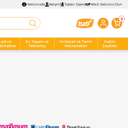
Hakkımızda
İletişim
Toptan Sipariş
Yetkili Satıcımız Olun
0
Led ve
Ev, Yaşam ve
Hırdavat ve Tamir
Kablo
dınlatma
Teknoloji
Malzemeleri
Çeşitleri