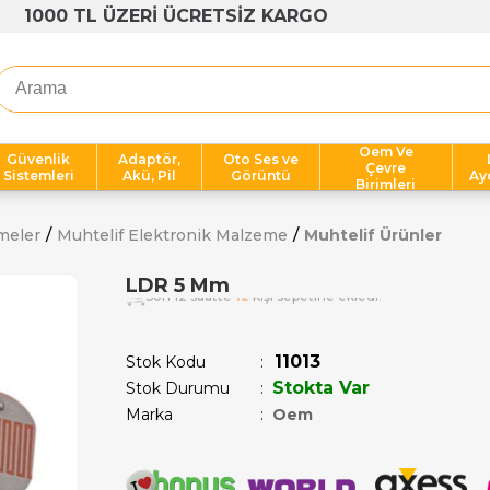
1000 TL ÜZERİ ÜCRETSİZ KARGO
Oem Ve
Güvenlik
Adaptör,
Oto Ses ve
Çevre
Sistemleri
Akü, Pil
Görüntü
Ay
Birimleri
meler
Muhtelif Elektronik Malzeme
Muhtelif Ürünler
LDR 5 Mm
Son 12 saatte
12
kişi sepetine ekledi!
11013
Stok Kodu
Stokta Var
Stok Durumu
:
Marka
:
Oem