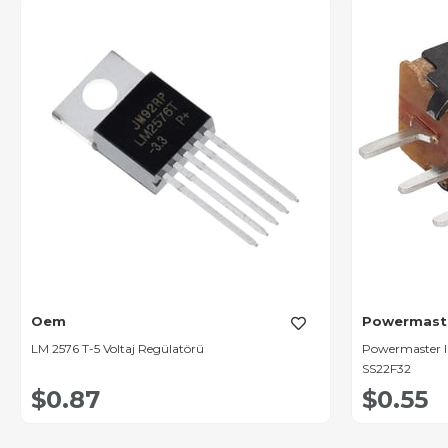
Oem
Powermast
LM 2576 T-5 Voltaj Regülatörü
Powermaster I
SS22F32
$0.87
$0.55