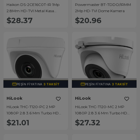
Haikon DS-2CE16C0T-IR 1Mp
Powermaster BT-TDDO/IRMM
2.8Mm HD-TVI Metal Kasa
2Mp HD-TVI Dome Kamera
Bullet Kamera
$28.37
$20.96
TÜKENDI
TÜKENDI
PEŞIN FIYATINA
3 TAKSIT
PEŞIN FIYATINA
3 TAKSIT
HiLook
HiLook
HiLook THC-T120-PC 2 MP
HiLook THC-T120-MC 2 MP
1080P 2.8 3.6 Mm Turbo HD
1080P 2.8 3.6 Mm Turbo HD
Mini Dome Kamera
Mini Dome Kamera
$21.01
$27.32