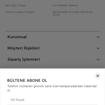
Akü Şarj Cihazı
Tur Rehber Sistemi
Lenovo Lecoo Türkiye
Yeni İthalat Ürünleri Temmuz
2026
Kurumsal
Müşteri İlişkileri
Sipariş İşlemleri
Bize Ulaşın
BÜLTENE ABONE OL
+90 (850) 473 08 08
Telefon numaranı girerek sana özel kampanyalardan haberdar
ol.
Tevfik Bey Mah. Dr. Ali Demir Cd. No:51 Kat:2 Kobi İş Merkezi
Küçükçekmece / İstanbul