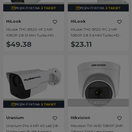
TÜKENDI
TÜKENDI
PEŞIN FIYATINA
3 TAKSIT
PEŞIN FIYATINA
3 TAKSIT
HiLook
HiLook
HiLook THC-B320-VF 2 MP
HiLook THC-B120-PC 2 MP
1080P 2.8 12 Mm Turbo HD
1080P 2.8 3.6 MM Turbo HD
Bullet Kamera
Mini Bullet Kamera
$49.38
$23.11
TÜKENDI
TÜKENDI
PEŞIN FIYATINA
3 TAKSIT
Uranium
Hikvision
Uranium Pro 4 MP 40 Led 2.8-
Hikvision TVI-AHD 1080P 2MP
12 Mm Lens Bullet Kamera
2.8mm Sabit Lens Dome