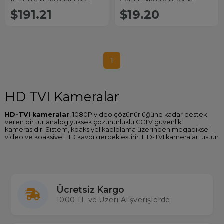
ANP80-AR4040ZPS
Analog Kamera (DS-
$191.21
$19.20
2CE76D0T-EXIPF)
1
HD TVI Kameralar
HD-TVI kameralar
, 1080P video çözünürlüğüne kadar destek
veren bir tür analog yüksek çözünürlüklü CCTV güvenlik
kamerasıdır. Sistem, koaksiyel kablolama üzerinden megapiksel
video ve koaksiyel HD kaydı gerçekleştirir. HD-TVI kameralar, üstün
video kaliteleri ve koaksiyel kablo kullanabilme yetenekleri
sebebiyle geleneksel analog CCTV ve IP güvenlik kameralarına bir
alternatif olarak tercih edilirler. Montaj ve kullanım açısından, HD-
TVI kameralar son derece yaygın olarak tercih edilirler.
HD-TVI Kullanımı
Ücretsiz Kargo
1000 TL ve Üzeri Alışverişlerde
Video kaydı, HD-TVI güvenlik kameraları ile uyumlu bir DVR
eşliğinde gerçekleştirilmelidir. Analog CCTV ve TVI kameralarla
çalışan
hibrit
ve HD görüntü kaliteli farklı cihazlar bulunmaktadır.
Hibrit DVR'lar, hem kamera tiplerinin kombinasyonlarının