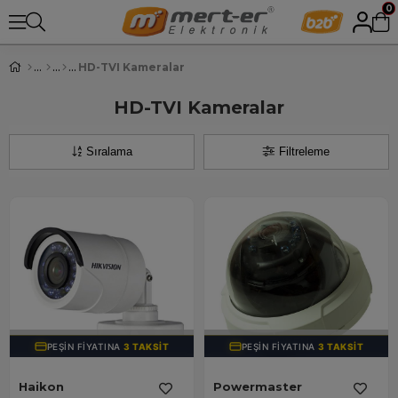
0
HD-TVI Kameralar
HD-TVI Kameralar
Sıralama
Filtreleme
TÜKENDI
TÜKENDI
PEŞIN FIYATINA
3 TAKSIT
PEŞIN FIYATINA
3 TAKSIT
Haikon
Powermaster