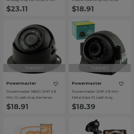
$23.11
$18.91
TÜKENDI
TÜKENDI
Powermaster
Powermaster
Powermaster 16850 2MP 2.8
Powermaster 2MP 2.8 Mm
Mm 12 Ledli Araç Kamerası
Metal Kasa 10 Ledli Araç
Kamerası 16851
$18.91
$18.39