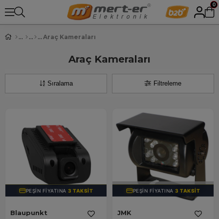
0
Araç Kameraları
Araç Kameraları
Sıralama
Filtreleme
TÜKENDI
PEŞIN FIYATINA
3 TAKSIT
PEŞIN FIYATINA
3 TAKSIT
Blaupunkt
JMK