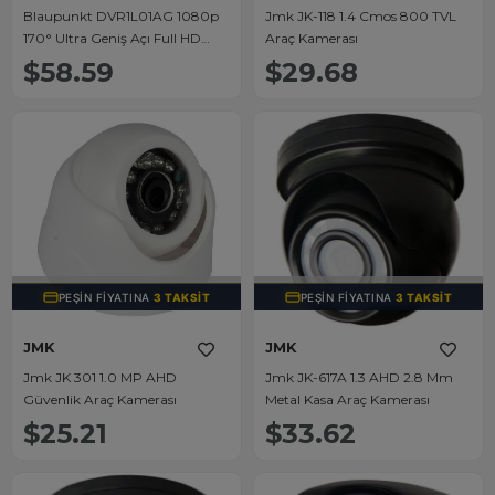
Blaupunkt DVR1L01AG 1080p
Jmk JK-118 1.4 Cmos 800 TVL
170° Ultra Geniş Açı Full HD
Araç Kamerası
Araç İçi Kamera DVR 4G
$58.59
$29.68
Uzaktan İzleme
TÜKENDI
TÜKENDI
PEŞIN FIYATINA
3 TAKSIT
PEŞIN FIYATINA
3 TAKSIT
JMK
JMK
Jmk JK 301 1.0 MP AHD
Jmk JK-617A 1.3 AHD 2.8 Mm
Güvenlik Araç Kamerası
Metal Kasa Araç Kamerası
$25.21
$33.62