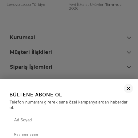
Lenovo Lecoo Türkiye
Yeni İthalat Ürünleri Temmuz
2026
Kurumsal
Müşteri İlişkileri
Sipariş İşlemleri
Bize Ulaşın
BÜLTENE ABONE OL
+90 (850) 473 08 08
Telefon numaranı girerek sana özel kampanyalardan haberdar
ol.
Tevfik Bey Mah. Dr. Ali Demir Cd. No:51 Kat:2 Kobi İş Merkezi
Küçükçekmece / İstanbul