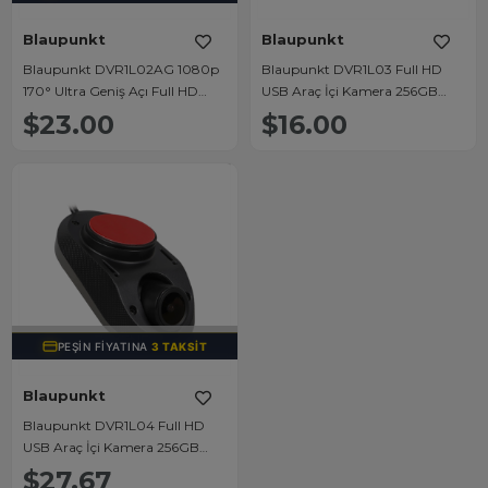
Blaupunkt
Blaupunkt
Blaupunkt DVR1L02AG 1080p
Blaupunkt DVR1L03 Full HD
170° Ultra Geniş Açı Full HD
USB Araç İçi Kamera 256GB
Araç İçi Kamera DVR WiFi
Hafıza Desteği 5 Metre Kablolu
$23.00
$16.00
Gizli Tasarım
TÜKENDI
PEŞIN FIYATINA
3 TAKSIT
Blaupunkt
Blaupunkt DVR1L04 Full HD
USB Araç İçi Kamera 256GB
Hafıza Desteği 5 Metre Kablolu
$27.67