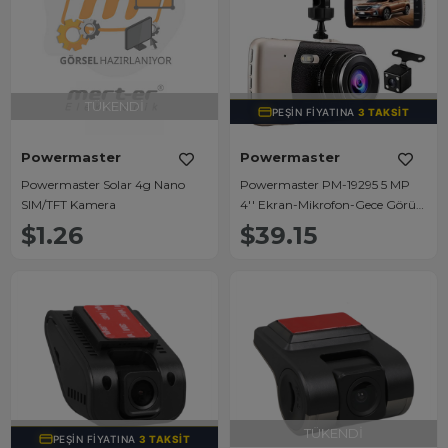
TÜKENDI
TÜKENDI
PEŞIN FIYATINA
3 TAKSIT
Powermaster
Powermaster
Powermaster Solar 4g Nano
Powermaster PM-19295 5 MP
SIM/TFT Kamera
4'' Ekran-Mikrofon-Gece Görüş
Araç Kamerası (32 Gb Desteği)
$1.26
$39.15
TÜKENDI
TÜKENDI
PEŞIN FIYATINA
3 TAKSIT