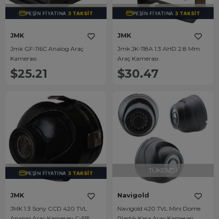
TÜKENDI
TÜKENDI
PEŞIN FIYATINA
3 TAKSIT
PEŞIN FIYATINA
3 TAKSIT
JMK
JMK
Jmk GF-116C Analog Araç
Jmk JK-118A 1.3 AHD 2.8 Mm
Kamerası
Araç Kamerası
$25.21
$30.47
TÜKENDI
TÜKENDI
PEŞIN FIYATINA
3 TAKSIT
JMK
Navigold
JMK 1.3 Sony CCD 420 TVL
Navigold 420 TVL Mini Dome
Analog Araç Kamerası C-515
Plastik Kasa Araç Kamerası