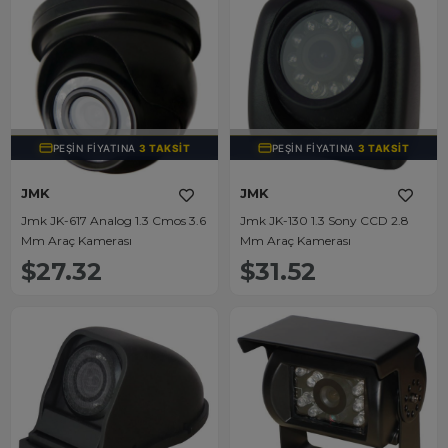
TÜKENDI
TÜKENDI
PEŞIN FIYATINA
3 TAKSIT
PEŞIN FIYATINA
3 TAKSIT
JMK
JMK
Jmk JK-617 Analog 1.3 Cmos 3.6
Jmk JK-130 1.3 Sony CCD 2.8
Mm Araç Kamerası
Mm Araç Kamerası
$27.32
$31.52