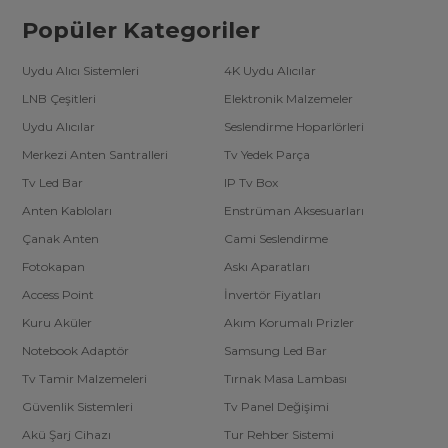
olmak üzere bütün aracı eksiksiz olarak gözetim altında tutabilme
imkanları olur. Özel olarak profesyonel sürücülerin kullanımı için
Popüler Kategoriler
tasarlanan araç kameraları, GPS izleme seçeneklerinin yanı sıra,
hareket algılama gibi seçeneklere de sahiptirler. Böylelikle park
halindeki aracın çevre koşullarında herhangi bir zarar görmesi de
Uydu Alıcı Sistemleri
4K Uydu Alıcılar
engellenmiş olur.
LNB Çeşitleri
Elektronik Malzemeler
Uydu Alıcılar
Seslendirme Hoparlörleri
Gizli araç kameraları, genellikle araçlardaki yolcular tarafından
görülebilmekle birlikte, araç içi güvenliğinin sağlanmasına ek bir
Merkezi Anten Santralleri
Tv Yedek Parça
katkıda bulunuyorlar. Bu tip kameralar, araç içerisinde gerçekleşen
eylemlerin sürücü tarafından kolaylıkla takibinin yapılmasını
Tv Led Bar
IP Tv Box
sağlarlar.
Merter Elektronik
olarak ticari ya da kişisel aracınızı
güvenlik altına alabilmeniz için, uygun fiyatlı pek çok çeşitte araç
Anten Kabloları
Enstrüman Aksesuarları
kamerası seçeneğine sahibiz. Can ve mal güvenliğiniz için,
aracınıza en uygun ürünü sitemizden seçebilirsiniz.
Çanak Anten
Cami Seslendirme
Fotokapan
Askı Aparatları
Access Point
İnvertör Fiyatları
Kuru Aküler
Akım Korumalı Prizler
Notebook Adaptör
Samsung Led Bar
Tv Tamir Malzemeleri
Tırnak Masa Lambası
Güvenlik Sistemleri
Tv Panel Değişimi
Akü Şarj Cihazı
Tur Rehber Sistemi