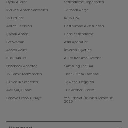
Uydu Alıcılar
Seslendirme Hoparlörleri
Merkezi Anten Santralleri
Tv Yedek Parça
Tv Led Bar
IP Tv Box
Anten Kabloları
Enstrüman Aksesuarları
Çanak Anten
Cami Seslendirme
Fotokapan
Askı Aparatları
Access Point
İnvertör Fiyatları
Kuru Aküler
Akım Korumalı Prizler
Notebook Adaptör
Samsung Led Bar
Tv Tamir Malzemeleri
Tırnak Masa Lambası
Güvenlik Sistemleri
Tv Panel Değişimi
Akü Şarj Cihazı
Tur Rehber Sistemi
Lenovo Lecoo Türkiye
Yeni İthalat Ürünleri Temmuz
2026