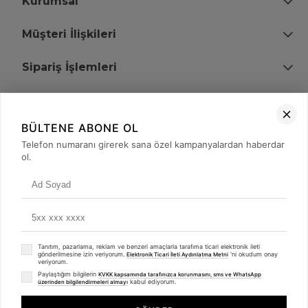
Kurumsal
Müşteri İlişkileri
Sipariş İşlemleri
Bize Ulaşın
BÜLTENE ABONE OL
+90 (850) 473 08 08
Telefon numaranı girerek sana özel kampanyalardan haberdar
ol.
Tevfik Bey Mah. Dr. Ali Demir Cd. No:51 Kat:2 Kobi İş Merkezi
Küçükçekmece / İstanbul
Tanıtım, pazarlama, reklam ve benzeri amaçlarla tarafıma ticari elektronik ileti
gönderilmesine izin veriyorum.
'ni okudum onay
Elektronik Ticari İleti Aydınlatma Metni
veriyorum.
Paylaştığım bilgilerin
KVKK kapsamında tarafınızca korunmasını, sms ve WhatsApp
kabul ediyorum.
üzerinden bilgilendirmeleri almayı
© 2008 - 2026
merterelektronik.com
Whatsapp
- Tüm Hakları Saklıdır. Kredi kartı bilgileriniz 256bit SSL sertifikası ile