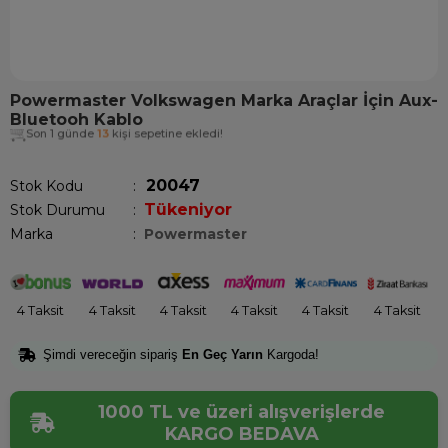
Powermaster Volkswagen Marka Araçlar İçin Aux-
Bluetooh Kablo
Son 1 günde
13
kişi sepetine ekledi!
20047
Stok Kodu
Tükeniyor
Stok Durumu
:
Marka
:
Powermaster
4 Taksit
4 Taksit
4 Taksit
4 Taksit
4 Taksit
4 Taksit
Şimdi vereceğin sipariş
En Geç Yarın
Kargoda!
1000 TL ve üzeri alışverişlerde
KARGO BEDAVA