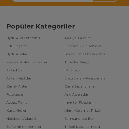
Popüler Kategoriler
Uydu Alıcı Sistemleri
4K Uydu Alıcılar
LNB Çeşitleri
Elektronik Malzemeler
Uydu Alıcılar
Seslendirme Hoparlörleri
Merkezi Anten Santralleri
Tv Yedek Parça
Tv Led Bar
IP Tv Box
Anten Kabloları
Enstrüman Aksesuarları
Çanak Anten
Cami Seslendirme
Fotokapan
Askı Aparatları
Access Point
İnvertör Fiyatları
Kuru Aküler
Akım Korumalı Prizler
Notebook Adaptör
Samsung Led Bar
Tv Tamir Malzemeleri
Tırnak Masa Lambası