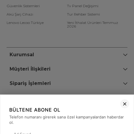
Güvenlik Sistemleri
Tv Panel Değişimi
Akü Şarj Cihazı
Tur Rehber Sistemi
Lenovo Lecoo Türkiye
Yeni İthalat Ürünleri Temmuz
2026
Kurumsal
Müşteri İlişkileri
Sipariş İşlemleri
Bize Ulaşın
BÜLTENE ABONE OL
+90 (850) 473 08 08
Telefon numaranı girerek sana özel kampanyalardan haberdar
ol.
Tevfik Bey Mah. Dr. Ali Demir Cd. No:51 Kat:2 Kobi İş Merkezi
Küçükçekmece / İstanbul