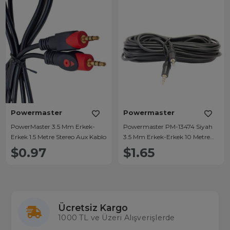
Powermaster
Powermaster
PowerMaster 3.5 Mm Erkek-
Powermaster PM-13474 Siyah
Erkek 1.5 Metre Stereo Aux Kablo
3.5 Mm Erkek-Erkek 10 Metre
Stereo Kablo
$0.97
$1.65
Ücretsiz Kargo
1000 TL ve Üzeri Alışverişlerde