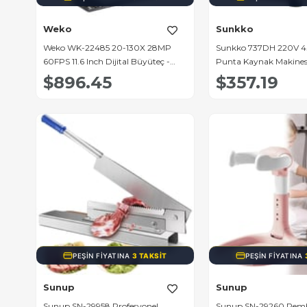
Weko
Sunkko
Weko WK-22485 20-130X 28MP
Sunkko 737DH 220V 4
60FPS 11.6 Inch Dijital Büyüteç -
Punta Kaynak Makines
Trinoküler Mikroskop
$896.45
$357.19
PEŞIN FIYATINA
3 TAKSIT
PEŞIN FIYATINA
Sunup
Sunup
Sunup SN-29958 Profesyonel
Sunup SN-29260 Pem