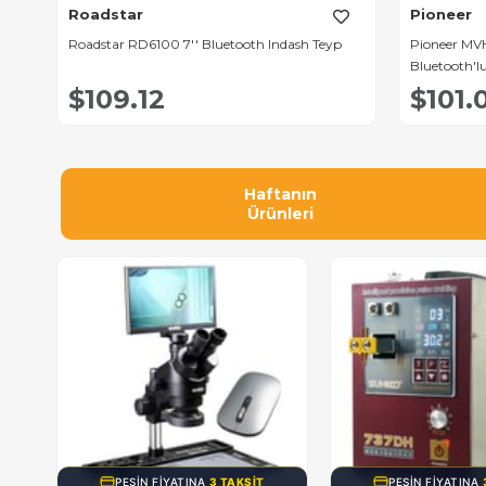
adstar
Pioneer
dstar RD6100 7'' Bluetooth Indash Teyp
Pioneer MVH-140BT Usb 
Bluetooth'lu Mekaniksiz 
109.12
$101.08
Haftanın
Ürünleri
PEŞIN FIYATINA
3 TAKSIT
PEŞIN FIYATINA