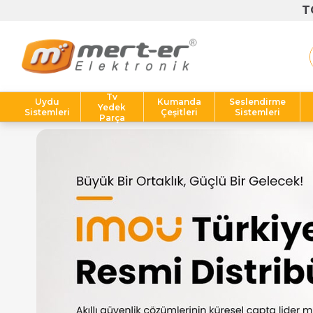
Tv
Uydu
Kumanda
Seslendirme
Yedek
Sistemleri
Çeşitleri
Sistemleri
Parça