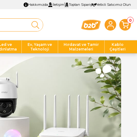
Hakkımızda
İletişim
Toptan Sipariş
Yetkili Satıcımız Olun
0
Led ve
Ev, Yaşam ve
Hırdavat ve Tamir
Kablo
dınlatma
Teknoloji
Malzemeleri
Çeşitleri