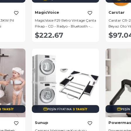
MagicVoice
Carstar
.3KW Pil
MagicVoice F29 Retro Vintage Çanta
Carstar CR-2
i
Pikap - CD - Radyo - Bluetooth -
Beyaz Oto Y
Aux - USB Mp3 Çalar
$222.67
$97.0
3 TAKSIT
PEŞIN FIYATINA
3 TAKSIT
PEŞIN
Sunup
Powermas
be Bebek
Çamaşır Makinesi ve Kurutucu
Powermaste