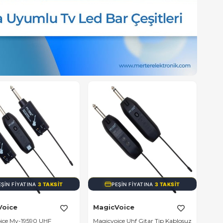
PEŞIN FIYATINA
3 TAKSIT
PEŞIN FIYATINA
3 TAKSIT
agicVoice
MagicVoice
gicvoice Uhf Gitar Tip Kablosuz
Magicvoice Uhf Gitar Tip Kablosuz