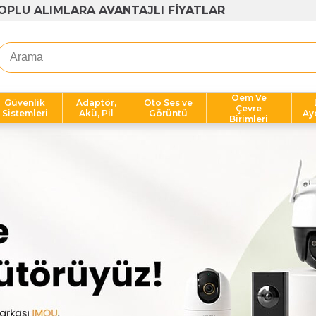
1000 TL ÜZERİ ÜCRETSİZ KARGO
Oem Ve
Güvenlik
Adaptör,
Oto Ses ve
Çevre
Sistemleri
Akü, Pil
Görüntü
Ay
Birimleri