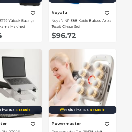
Noyafa
5779 Yüksek Basınçlı
Noyafa NF-388 Kablo Bulucu Arıza
ıkama Makinesi
Tespit Cihazı Seti
4
$96.72
 FIYATINA
3 TAKSIT
PEŞIN FIYATINA
3 TAKSIT
ter
Powermaster
r PM-27096
Powermaster PM-29678 Multi-