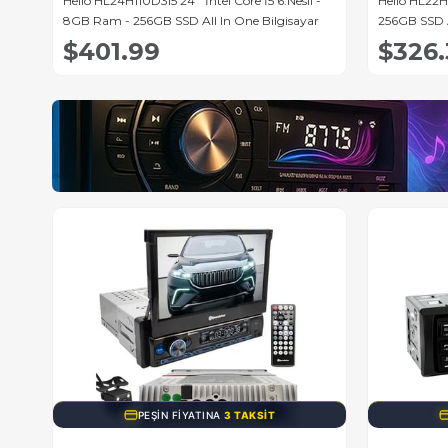
 İ5 6.Nesil -
Hello HL22H81C 22'' İntel Core İ5 - 8GB RAM -
H
 Bilgisayar
256GB SSD All In One Bilgisayar
R
$326.33
PEŞIN FIYATINA
3 TAKSIT
PEŞIN FIYATI