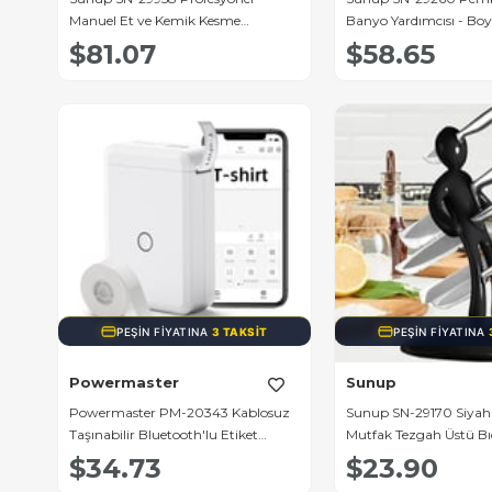
Manuel Et ve Kemik Kesme
Banyo Yardımcısı - Boy
Dilimleme Aleti
Ayaklı Yıkama Standı
$81.07
$58.65
PEŞIN FIYATINA
3 TAKSIT
PEŞIN FIYATINA
Powermaster
Sunup
Powermaster PM-20343 Kablosuz
Sunup SN-29170 Siyah
Taşınabilir Bluetooth'lu Etiket
Mutfak Tezgah Üstü B
Makinesi
Stand Organizer
$34.73
$23.90