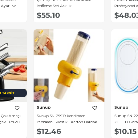
 Ayarlı ve
İstifleme Seti Askılıklı
Profesyonel A
Laptop ve Mo
$55.10
$48.0
3 TAKSIT
Sunup
Sunup
 Çok Amaçlı
Sunup SN-29919 Kendinden
Sunup SN-221
ıçak Tutucu
Yapışkanlı Plastik - Karton Bardak
Zili LED Görs
Tutucu Dispenseri
$12.46
$10.15