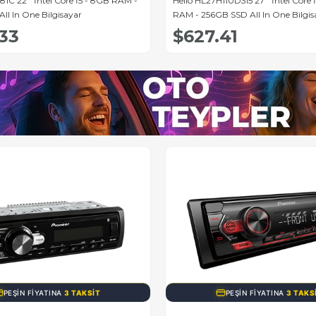
ello HL27H110D3I5 27'' İntel Core İ7 - 16GB
Hello HL24H110D3I7 24'' 
AM - 256GB SSD All In One Bilgisayar
RAM - 256GB SSD All In 
$627.41
$518.49
NA
3 TAKSIT
PEŞIN FIYATINA
3 TAKSIT