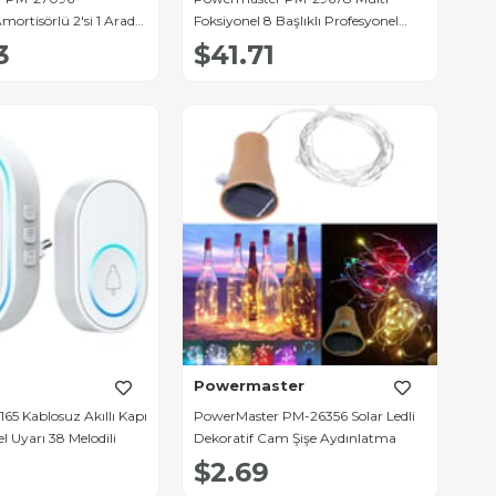
mortisörlü 2'si 1 Arada
Foksiyonel 8 Başlıklı Profesyonel
nitör Standı
Selülit Giderici ve Derin Doku Masaj
3
$41.71
Aleti
Powermaster
65 Kablosuz Akıllı Kapı
PowerMaster PM-26356 Solar Ledli
el Uyarı 38 Melodili
Dekoratif Cam Şişe Aydınlatma
$2.69