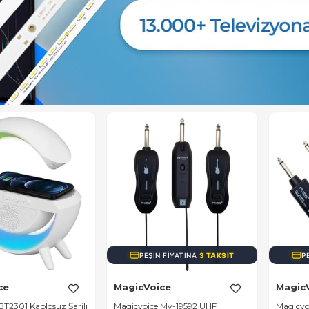
PEŞIN FIYATINA
3 TAKSIT
PEŞIN FIYATINA
3 TAKSIT
cVoice
MagicVoice
M
voice Mv-19592 UHF
Magicvoice Mv-19590 UHF
Ma