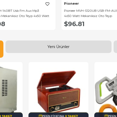
Pioneer
Fm Aux Mp3
Pioneer MVH-S120UB USB-FM-AUX Destekli
Oto Teyp 4x50 Watt
4x50 Watt Mekaniksiz Oto Teyp
$96.81
Yeni Ürünler
3 TAKSIT
PEŞIN FIYATINA
3 TAKSIT
PEŞIN