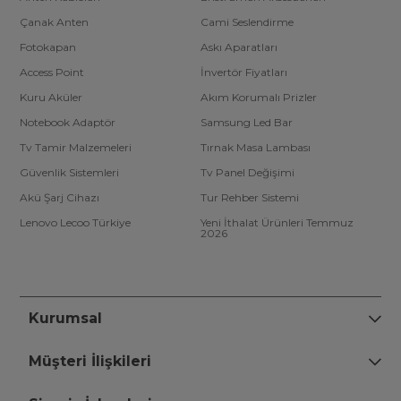
Çanak Anten
Cami Seslendirme
Fotokapan
Askı Aparatları
Access Point
İnvertör Fiyatları
Kuru Aküler
Akım Korumalı Prizler
Notebook Adaptör
Samsung Led Bar
Tv Tamir Malzemeleri
Tırnak Masa Lambası
Güvenlik Sistemleri
Tv Panel Değişimi
Akü Şarj Cihazı
Tur Rehber Sistemi
Lenovo Lecoo Türkiye
Yeni İthalat Ürünleri Temmuz
2026
Kurumsal
Müşteri İlişkileri