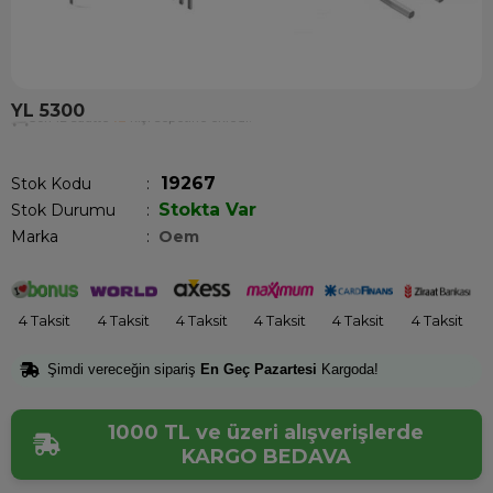
YL 5300
Son 12 saatte
12
kişi sepetine ekledi!
19267
Stok Kodu
Stokta Var
Stok Durumu
:
Marka
:
Oem
4 Taksit
4 Taksit
4 Taksit
4 Taksit
4 Taksit
4 Taksit
Şimdi vereceğin sipariş
En Geç Pazartesi
Kargoda!
1000 TL ve üzeri alışverişlerde
KARGO BEDAVA