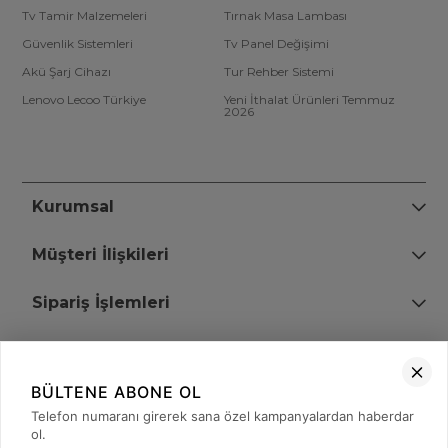
Tv Tamir Malzemeleri
Tırnak Masa Lambası
Güvenlik Sistemleri
Tv Panel Değişimi
Akü Şarj Cihazı
Tur Rehber Sistemi
Lenovo Lecoo Türkiye
Yeni İthalat Ürünleri Temmuz
2026
Kurumsal
Müşteri İlişkileri
Sipariş İşlemleri
Bize Ulaşın
BÜLTENE ABONE OL
+90 (850) 473 08 08
Telefon numaranı girerek sana özel kampanyalardan haberdar
ol.
Tevfik Bey Mah. Dr. Ali Demir Cd. No:51 Kat:2 Kobi İş Merkezi