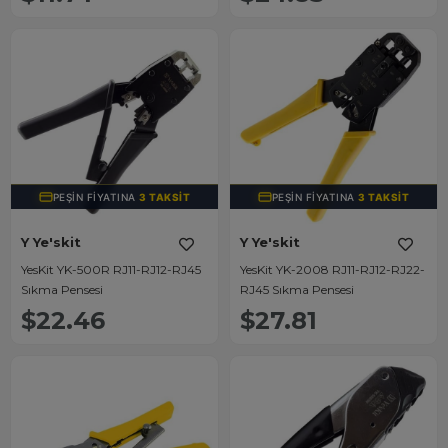
Sıkma Pensesi
Pensesi
PEŞIN FIYATINA
3 TAKSIT
PEŞIN FIYATINA
3 TAKSIT
Y Ye'skit
Y Ye'skit
YesKit YK-500R RJ11-RJ12-RJ45
YesKit YK-2008 RJ11-RJ12-RJ22-
Sıkma Pensesi
RJ45 Sıkma Pensesi
$22.46
$27.81