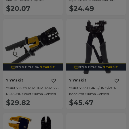
Pensesi
$20.07
$24.49
PEŞIN FIYATINA
3 TAKSIT
PEŞIN FIYATINA
3 TAKSIT
Y Ye'skit
Y Ye'skit
YesKit YK-376M RJ11-RJ12-RJ22-
YesKit YK-5081R F/BNC/RCA
RJ45 3'lü Soket Sıkma Pensesi
Konektör Sıkma Pensesi
$29.82
$45.47