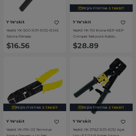
PEŞIN FIYATINA
3 TAKSIT
Y Ye'skit
Y Ye'skit
YesKit YK-500 RJ11-RJ12-RJ45
YesKit YK-110 Krone KEP-KEP
Sıkma Pensesi
Crimper Network Kablo
Sonlandırma Pensesi (Punch
$16.56
$28.89
Down Tool, 66/110 Bıçaklı)
PEŞIN FIYATINA
3 TAKSIT
PEŞIN FIYATINA
3 TAKSIT
Y Ye'skit
Y Ye'skit
YesKit YK-PR-03 Terminal
YesKit YK-376Z RJ11-RJ12 Açık
Sıkma Pensesi + Uç Seti
Uçlu EZ RJ45 Soket Sıkma