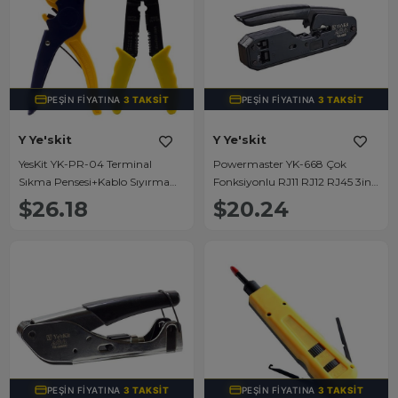
PEŞIN FIYATINA
3 TAKSIT
PEŞIN FIYATINA
3 TAKSIT
Y Ye'skit
Y Ye'skit
YesKit YK-PR-04 Terminal
Powermaster YK-668 Çok
Sıkma Pensesi+Kablo Sıyırma
Fonksiyonlu RJ11 RJ12 RJ45 3in1
Pensesi+Uç Seti
Kablo Kesme - Soyma -
$26.18
$20.24
Konnektör Çakma Pensesi
PEŞIN FIYATINA
3 TAKSIT
PEŞIN FIYATINA
3 TAKSIT