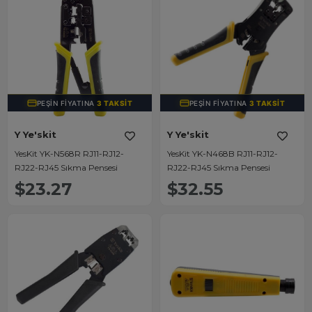
PEŞIN FIYATINA
3 TAKSIT
PEŞIN FIYATINA
3 TAKSIT
Y Ye'skit
Y Ye'skit
YesKit YK-N568R RJ11-RJ12-
YesKit YK-N468B RJ11-RJ12-
RJ22-RJ45 Sıkma Pensesi
RJ22-RJ45 Sıkma Pensesi
$23.27
$32.55