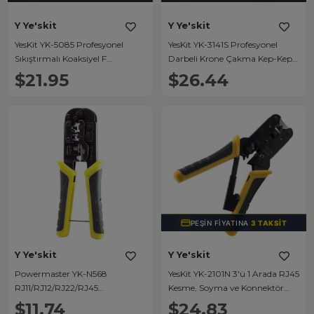
Y Ye'skit
Y Ye'skit
YesKit YK-5085 Profesyonel
YesKit YK-3141S Profesyonel
Sıkıştırmalı Koaksiyel F
Darbeli Krone Çakma Kep-Kep
Konnektör Pensesi
Pensesi (66 & 110 Bıçaklı)
$21.95
$26.44
PEŞIN FIYATINA
3 TAKSIT
Y Ye'skit
Y Ye'skit
Powermaster YK-N568
YesKit YK-2101N 3'ü 1 Arada RJ45
RJ11/RJ12/RJ22/RJ45
Kesme, Soyma ve Konnektör
Profesyonel Ağ ve Telefon Soketi
Çakma Seti Kablo Sıkma
$11.74
$24.83