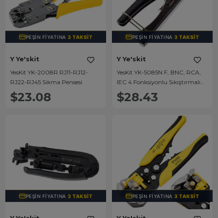
PEŞIN FIYATINA
3 TAKSIT
PEŞIN FIYATINA
3 TAKSIT
Y Ye'skit
Y Ye'skit
YesKit YK-2008R RJ11-RJ12-
YesKit YK-5085N F, BNC, RCA,
RJ22-RJ45 Sıkma Pensesi
IEC 4 Fonksiyonlu Sıkıştırmalı
Koaksiyel Sıkma Pensesi RG59,
$23.08
$28.43
RG6, RG6Q, RG7, RG11
PEŞIN FIYATINA
3 TAKSIT
PEŞIN FIYATINA
3 TAKSIT