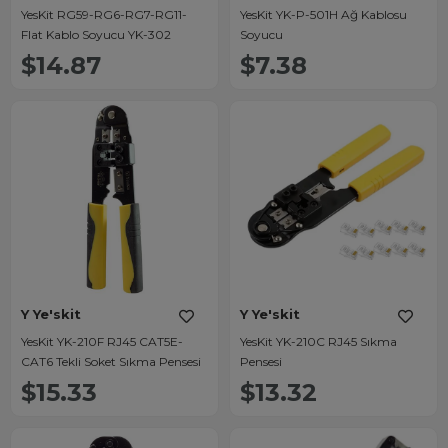
YesKit RG59-RG6-RG7-RG11-
YesKit YK-P-501H Ağ Kablosu
Flat Kablo Soyucu YK-302
Soyucu
$14.87
$7.38
Y Ye'skit
Y Ye'skit
YesKit YK-210F RJ45 CAT5E-
YesKit YK-210C RJ45 Sıkma
CAT6 Tekli Soket Sıkma Pensesi
Pensesi
$15.33
$13.32