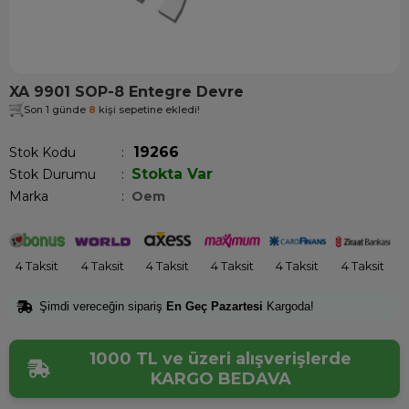
XA 9901 SOP-8 Entegre Devre
Son 1 günde
8
kişi sepetine ekledi!
19266
Stok Kodu
Stokta Var
Stok Durumu
:
Marka
:
Oem
4 Taksit
4 Taksit
4 Taksit
4 Taksit
4 Taksit
4 Taksit
Şimdi vereceğin sipariş
En Geç Pazartesi
Kargoda!
1000 TL ve üzeri alışverişlerde
KARGO BEDAVA