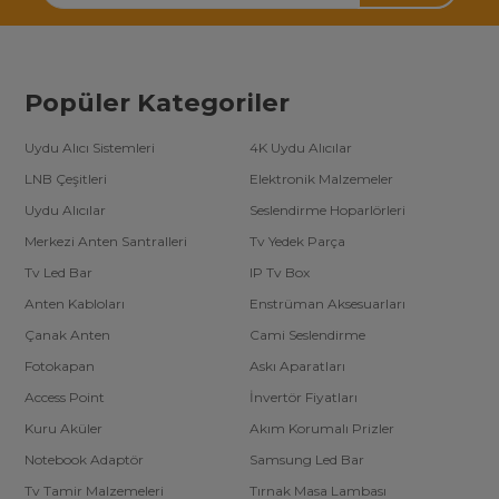
Popüler Kategoriler
Uydu Alıcı Sistemleri
4K Uydu Alıcılar
LNB Çeşitleri
Elektronik Malzemeler
Uydu Alıcılar
Seslendirme Hoparlörleri
Merkezi Anten Santralleri
Tv Yedek Parça
Tv Led Bar
IP Tv Box
Anten Kabloları
Enstrüman Aksesuarları
Çanak Anten
Cami Seslendirme
Fotokapan
Askı Aparatları
Access Point
İnvertör Fiyatları
Kuru Aküler
Akım Korumalı Prizler
Notebook Adaptör
Samsung Led Bar
Tv Tamir Malzemeleri
Tırnak Masa Lambası