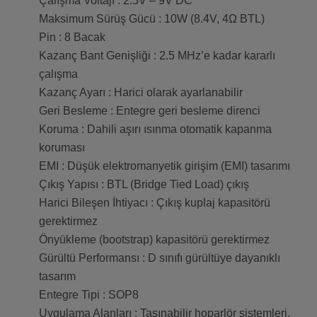
Çalışma Voltajı : 2.5V – 9V DC
Maksimum Sürüş Gücü : 10W (8.4V, 4Ω BTL)
Pin : 8 Bacak
Kazanç Bant Genişliği : 2.5 MHz’e kadar kararlı
çalışma
Kazanç Ayarı : Harici olarak ayarlanabilir
Geri Besleme : Entegre geri besleme direnci
Koruma : Dahili aşırı ısınma otomatik kapanma
koruması
EMI : Düşük elektromanyetik girişim (EMI) tasarımı
Çıkış Yapısı : BTL (Bridge Tied Load) çıkış
Harici Bileşen İhtiyacı : Çıkış kuplaj kapasitörü
gerektirmez
Önyükleme (bootstrap) kapasitörü gerektirmez
Gürültü Performansı : D sınıfı gürültüye dayanıklı
tasarım
Entegre Tipi : SOP8
Uygulama Alanları : Taşınabilir hoparlör sistemleri,