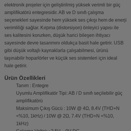
elektronik projeler için geliştirilmiş yüksek verimli bir güç
amplifikatörü entegresidir. AB ve D sınıfı çalışma
seçenekleri sayesinde hem yüksek ses çıkışı hem de enerji
verimliliği sağlar. Kırpma (distorsiyon) önleyici yapısı ile
ses kalitesini korurken, düşük harici bileşen ihtiyacı
sayesinde devre tasarımını oldukça basit hale getirir. USB
gibi düşük voltajlı kaynaklarla çalışabilmesi, ürünü
taşınabilir hoparlörler ve küçük ses sistemleri için ideal
hale getirir.
Ürün Özellikleri
Tanım : Entegre
Uyumlu Amplifikatör Tipi: AB / D sınıfı seçilebilir güç
amplifikatörü
Maksimum Çıkış Gücü : 10W @ 4Ω, 8.4V (THD+N
<%10, 1kHz) / 10W @ 2Ω, 7.4V (THD+N <%10,
1kHz)