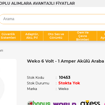
1000 TL ÜZERİ ÜCRETSİZ KARGO
Oem Ve
Güvenlik
Adaptör,
Oto Ses ve
Çevre
Sistemleri
Akü, Pil
Görüntü
Ay
Birimleri
rı
Weko 6 Volt - 1 Amper Akülü Araba 
Son 12 saatte
12
kişi sepetine ekledi!
10453
Stok Kodu
Stokta Yok
Stok Durumu
:
Marka
:
Weko