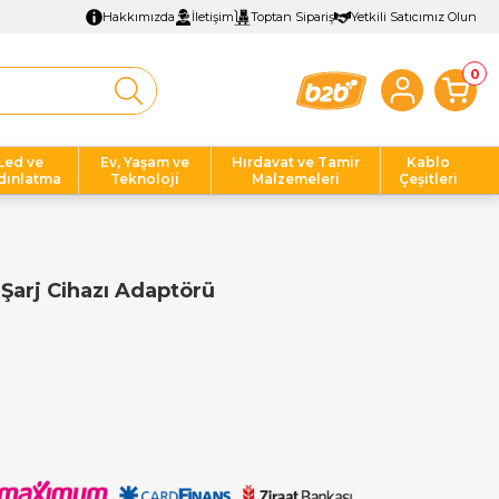
Hakkımızda
İletişim
Toptan Sipariş
Yetkili Satıcımız Olun
0
Led ve
Ev, Yaşam ve
Hırdavat ve Tamir
Kablo
dınlatma
Teknoloji
Malzemeleri
Çeşitleri
Şarj Cihazı Adaptörü