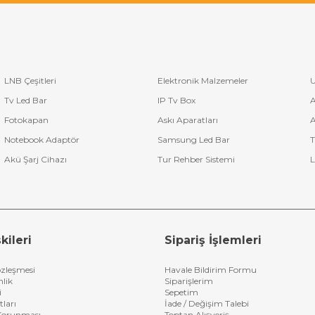
LNB Çeşitleri
Elektronik Malzemeler
U
Tv Led Bar
IP Tv Box
A
Fotokapan
Askı Aparatları
A
Notebook Adaptör
Samsung Led Bar
T
Akü Şarj Cihazı
Tur Rehber Sistemi
L
kileri
Sipariş İşlemleri
özleşmesi
Havale Bildirim Formu
nlik
Siparişlerim
i
Sepetim
tları
İade / Değişim Talebi
n Korunması
Toptan Alışveriş