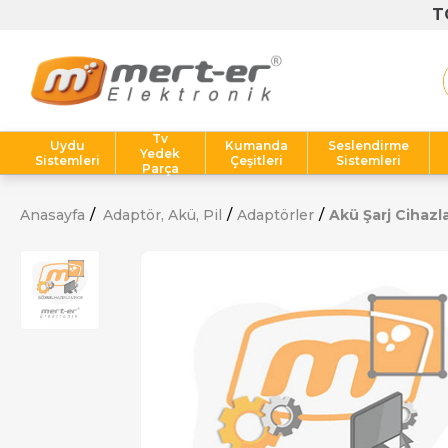
Tv
Uydu
Kumanda
Seslendirme
Yedek
Sistemleri
Çeşitleri
Sistemleri
Parça
Anasayfa
Adaptör, Akü, Pil
Adaptörler
Akü Şarj Cihazla