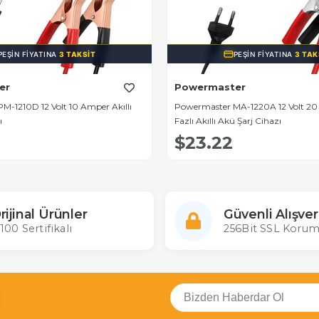
PEŞIN FIYATINA
3 TAKSIT
PEŞIN FIYATINA
3 TAK
er
Powermaster
M-1210D 12 Volt 10 Amper Akıllı
Powermaster MA-1220A 12 Volt 2
ı
Fazlı Akıllı Akü Şarj Cihazı
$23.22
rijinal Ürünler
Güvenli Alışver
100 Sertifikalı
256Bit SSL Korum