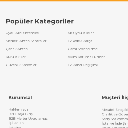
Popüler Kategoriler
Uydu Alıcı Sistemleri
4K Uydu Alıcılar
Merkezi Anten Santralleri
Tv Yedek Parça
Çanak Anten
Cami Seslendirme
Kuru Aküler
Akım Korumalı Prizler
Güvenlik Sistemleri
Tv Panel Değişimi
Kurumsal
Müşteri İliş
Hakkımızda
Mesafeli Satış S
B2B Bayi Girişi
Gizlilik ve Güve
B2B Merter Uygulaması
Satış Sözleşmes
İş İlanları
İptal ve İade Şar
İletişim
Kişisel Verileri