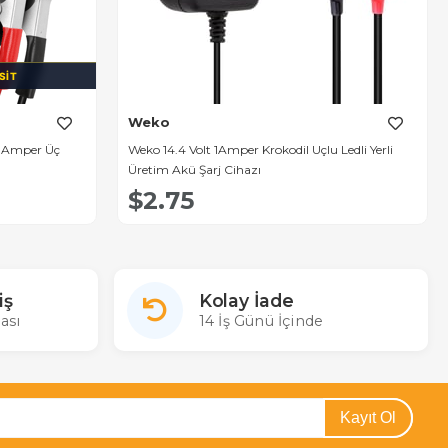
SIT
Weko
0 Amper Üç
Weko 14.4 Volt 1Amper Krokodil Uçlu Ledli Yerli
Üretim Akü Şarj Cihazı
$2.75
iş
Kolay İade
ası
14 İş Günü İçinde
Kayıt Ol