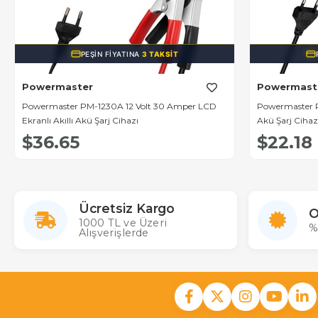
PEŞIN FIYATINA
3 TAKSIT
Powermaster
Powermast
Powermaster PM-1230A 12 Volt 30 Amper LCD
Powermaster P
Ekranlı Akıllı Akü Şarj Cihazı
Akü Şarj Cihaz
$36.65
$22.18
Ücretsiz Kargo
O
1000 TL ve Üzeri
%
Alışverişlerde