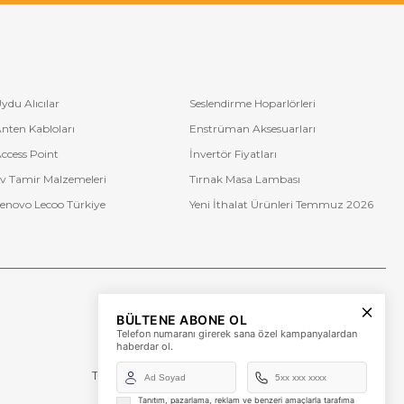
ydu Alıcılar
Seslendirme Hoparlörleri
nten Kabloları
Enstrüman Aksesuarları
ccess Point
İnvertör Fiyatları
v Tamir Malzemeleri
Tırnak Masa Lambası
enovo Lecoo Türkiye
Yeni İthalat Ürünleri Temmuz 2026
Bize Ulaşın
BÜLTENE ABONE OL
+90 (850) 473 08 08
Telefon numaranı girerek sana özel kampanyalardan
haberdar ol.
Tevfik Bey Mah. Dr. Ali Demir Cd. No:51 Kat:2 Kobi İş
Merkezi
Küçükçekmece / İstanbul
Tanıtım, pazarlama, reklam ve benzeri amaçlarla tarafıma