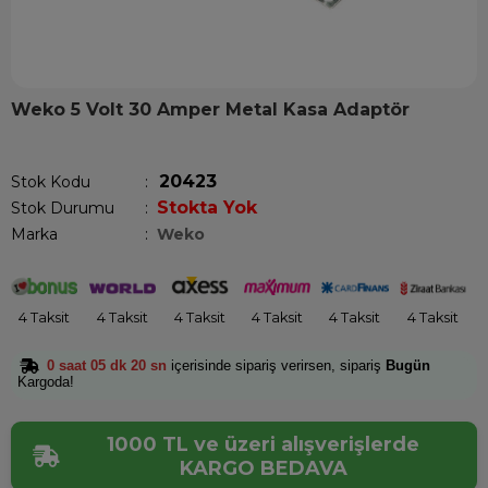
Weko 5 Volt 30 Amper Metal Kasa Adaptör
Son 12 saatte
12
kişi sepetine ekledi!
20423
Stok Kodu
Stokta Yok
Stok Durumu
:
Marka
:
Weko
4 Taksit
4 Taksit
4 Taksit
4 Taksit
4 Taksit
4 Taksit
0 saat 05 dk 20 sn
içerisinde sipariş verirsen, sipariş
Bugün
Kargoda!
1000 TL ve üzeri alışverişlerde
KARGO BEDAVA