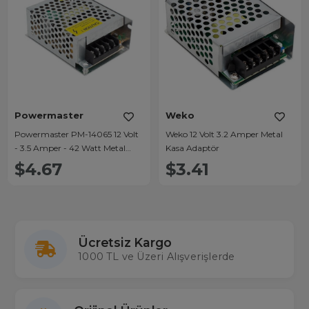
Powermaster
Weko
Powermaster PM-14065 12 Volt
Weko 12 Volt 3.2 Amper Metal
- 3.5 Amper - 42 Watt Metal
Kasa Adaptör
Kasa Adaptör
$4.67
$3.41
Ücretsiz Kargo
1000 TL ve Üzeri Alışverişlerde