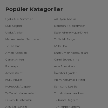
Popüler Kategoriler
Uydu Alıcı Sistemleri
4K Uydu Alıcılar
LNB Çeşitleri
Elektronik Malzemeler
Uydu Alıcılar
Seslendirme Hoparlörleri
Merkezi Anten Santralleri
Tv Yedek Parça
Tv Led Bar
IP Tv Box
Anten Kabloları
Enstrüman Aksesuarları
Çanak Anten
Cami Seslendirme
Fotokapan
Askı Aparatları
Access Point
İnvertör Fiyatları
Kuru Aküler
Akım Korumalı Prizler
Notebook Adaptör
Samsung Led Bar
Tv Tamir Malzemeleri
Tırnak Masa Lambası
Güvenlik Sistemleri
Tv Panel Değişimi
Akü Şarj Cihazı
Tur Rehber Sistemi