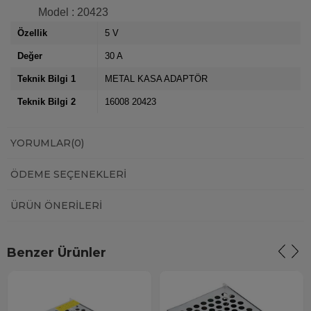
Model : 20423
Özellik
5 V
Değer
30 A
Teknik Bilgi 1
METAL KASA ADAPTÖR
Teknik Bilgi 2
16008 20423
YORUMLAR
(0)
ÖDEME SEÇENEKLERI
ÜRÜN ÖNERILERI
Benzer Ürünler