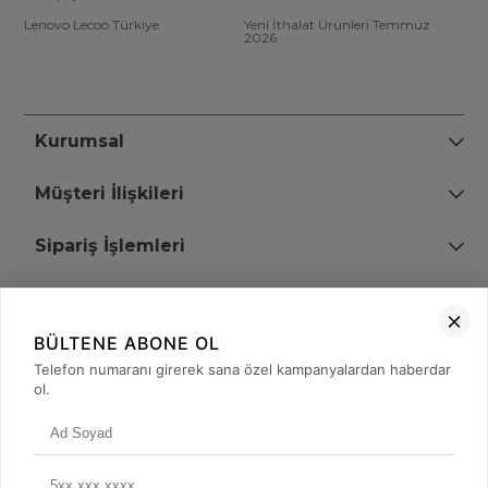
Lenovo Lecoo Türkiye
Yeni İthalat Ürünleri Temmuz
2026
Kurumsal
Müşteri İlişkileri
Sipariş İşlemleri
Bize Ulaşın
BÜLTENE ABONE OL
+90 (850) 473 08 08
Telefon numaranı girerek sana özel kampanyalardan haberdar
ol.
Tevfik Bey Mah. Dr. Ali Demir Cd. No:51 Kat:2 Kobi İş Merkezi
Küçükçekmece / İstanbul