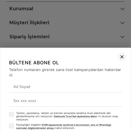
Kurumsal
Müşteri İlişkileri
Sipariş İşlemleri
Bize Ulaşın
BÜLTENE ABONE OL
+90 (850) 473 08 08
Telefon numaranı girerek sana özel kampanyalardan haberdar
ol.
Tevfik Bey Mah. Dr. Ali Demir Cd. No:51 Kat:2 Kobi İş Merkezi
Küçükçekmece / İstanbul
Tanıtım, pazarlama, reklam ve benzeri amaçlarla tarafıma ticari elektronik ileti
gönderilmesine izin veriyorum.
'ni okudum onay
Elektronik Ticari İleti Aydınlatma Metni
veriyorum.
Paylaştığım bilgilerin
KVKK kapsamında tarafınızca korunmasını, sms ve WhatsApp
kabul ediyorum.
üzerinden bilgilendirmeleri almayı