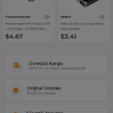
Powermaster
Weko
Powermaster PM-14065 12 Volt
Weko 12 Volt 3.2 Amper Metal
- 3.5 Amper - 42 Watt Metal
Kasa Adaptör
Kasa Adaptör
$4.67
$3.41
Ücretsiz Kargo
1000 TL ve Üzeri Alışverişlerde
Orijinal Ürünler
%100 Sertifikalı