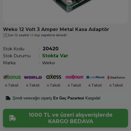
Weko 12 Volt 3 Amper Metal Kasa Adaptör
Son 12 saatte
12
kişi sepetine ekledi!
20420
Stok Kodu
Stokta Var
Stok Durumu
:
Marka
:
Weko
4 Taksit
4 Taksit
4 Taksit
4 Taksit
4 Taksit
4 Taksit
Şimdi vereceğin sipariş
En Geç Pazartesi
Kargoda!
1000 TL ve üzeri alışverişlerde
KARGO BEDAVA