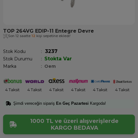
TOP 264VG EDIP-11 Entegre Devre
Son 12 saatte
12
kişi sepetine ekledi!
3237
Stok Kodu
Stokta Var
Stok Durumu
:
Marka
:
Oem
4 Taksit
4 Taksit
4 Taksit
4 Taksit
4 Taksit
4 Taksit
Şimdi vereceğin sipariş
En Geç Pazartesi
Kargoda!
1000 TL ve üzeri alışverişlerde
KARGO BEDAVA