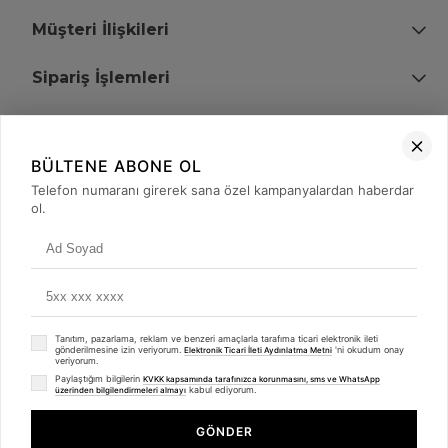
Müşteri İlişkileri
Sipariş İşlemleri
Bize Ulaşın
BÜLTENE ABONE OL
+90 (850) 473 08 08
Telefon numaranı girerek sana özel kampanyalardan haberdar
ol.
Tevfik Bey Mah. Dr. Ali Demir Cd. No:51 Kat:2 Kobi İş Merkezi
Küçükçekmece / İstanbul
Tanıtım, pazarlama, reklam ve benzeri amaçlarla tarafıma ticari elektronik ileti
gönderilmesine izin veriyorum.
'ni okudum onay
Elektronik Ticari İleti Aydınlatma Metni
veriyorum.
Paylaştığım bilgilerin
KVKK kapsamında tarafınızca korunmasını, sms ve WhatsApp
kabul ediyorum.
üzerinden bilgilendirmeleri almayı
© 2008 - 2026
merterelektronik.com
Whatsapp
- Tüm Hakları Saklıdır. Kredi kartı bilgileriniz 256bit SSL sertifikası ile
GÖNDER
korunmaktadır.