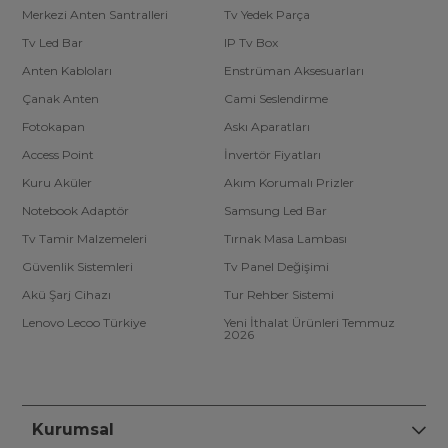
Merkezi Anten Santralleri
Tv Yedek Parça
Tv Led Bar
IP Tv Box
Anten Kabloları
Enstrüman Aksesuarları
Çanak Anten
Cami Seslendirme
Fotokapan
Askı Aparatları
Access Point
İnvertör Fiyatları
Kuru Aküler
Akım Korumalı Prizler
Notebook Adaptör
Samsung Led Bar
Tv Tamir Malzemeleri
Tırnak Masa Lambası
Güvenlik Sistemleri
Tv Panel Değişimi
Akü Şarj Cihazı
Tur Rehber Sistemi
Lenovo Lecoo Türkiye
Yeni İthalat Ürünleri Temmuz
2026
Kurumsal