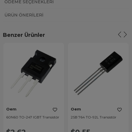
ÖDEME SEÇENEKLERI
ÜRÜN ÖNERILERI
Benzer Ürünler
Oem
Oem
60N60 TO-247 IGBT Transistör
2SB 764 TO-92L Transistör