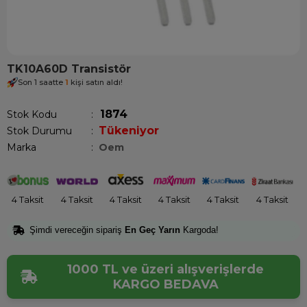
TK10A60D Transistör
Son 1 saatte
1
kişi satın aldı!
1874
Stok Kodu
Tükeniyor
Stok Durumu
:
Marka
:
Oem
4 Taksit
4 Taksit
4 Taksit
4 Taksit
4 Taksit
4 Taksit
Şimdi vereceğin sipariş
En Geç Yarın
Kargoda!
1000 TL ve üzeri alışverişlerde
KARGO BEDAVA