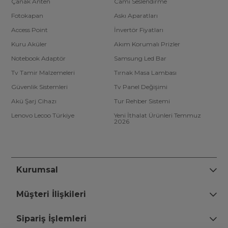
Çanak Anten
Cami Seslendirme
Fotokapan
Askı Aparatları
Access Point
İnvertör Fiyatları
Kuru Aküler
Akım Korumalı Prizler
Notebook Adaptör
Samsung Led Bar
Tv Tamir Malzemeleri
Tırnak Masa Lambası
Güvenlik Sistemleri
Tv Panel Değişimi
Akü Şarj Cihazı
Tur Rehber Sistemi
Lenovo Lecoo Türkiye
Yeni İthalat Ürünleri Temmuz
2026
Kurumsal
Müşteri İlişkileri
Sipariş İşlemleri