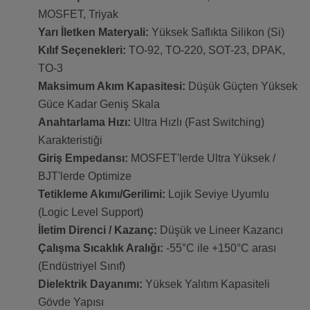
MOSFET, Triyak
Yarı İletken Materyali:
Yüksek Saflıkta Silikon (Si)
Kılıf Seçenekleri:
TO-92, TO-220, SOT-23, DPAK,
TO-3
Maksimum Akım Kapasitesi:
Düşük Güçten Yüksek
Güce Kadar Geniş Skala
Anahtarlama Hızı:
Ultra Hızlı (Fast Switching)
Karakteristiği
Giriş Empedansı:
MOSFET'lerde Ultra Yüksek /
BJT'lerde Optimize
Tetikleme Akımı/Gerilimi:
Lojik Seviye Uyumlu
(Logic Level Support)
İletim Direnci / Kazanç:
Düşük ve Lineer Kazancı
Çalışma Sıcaklık Aralığı:
-55°C ile +150°C arası
(Endüstriyel Sınıf)
Dielektrik Dayanımı:
Yüksek Yalıtım Kapasiteli
Gövde Yapısı