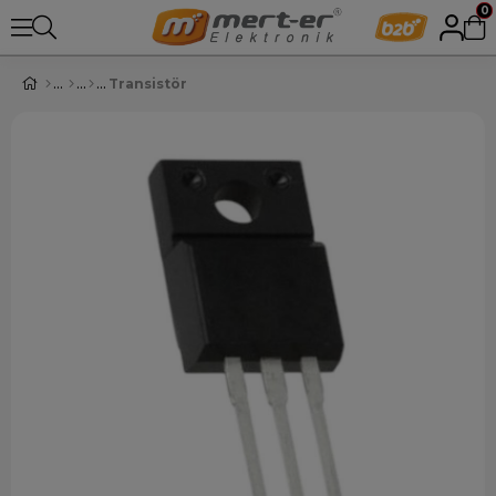
0
Transistör