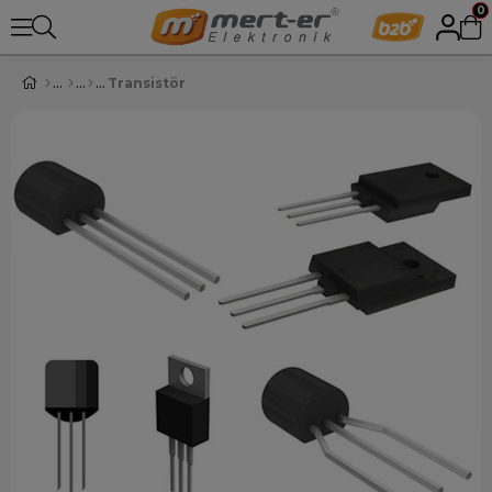
0
Transistör