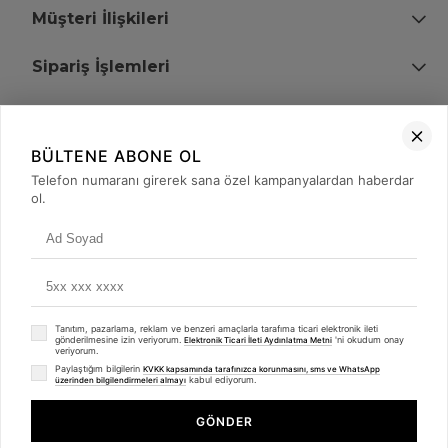
Müşteri İlişkileri
Sipariş İşlemleri
Bize Ulaşın
BÜLTENE ABONE OL
+90 (850) 473 08 08
Telefon numaranı girerek sana özel kampanyalardan haberdar
ol.
Tevfik Bey Mah. Dr. Ali Demir Cd. No:51 Kat:2 Kobi İş Merkezi
Küçükçekmece / İstanbul
Tanıtım, pazarlama, reklam ve benzeri amaçlarla tarafıma ticari elektronik ileti
gönderilmesine izin veriyorum.
'ni okudum onay
Elektronik Ticari İleti Aydınlatma Metni
veriyorum.
Paylaştığım bilgilerin
KVKK kapsamında tarafınızca korunmasını, sms ve WhatsApp
kabul ediyorum.
üzerinden bilgilendirmeleri almayı
© 2008 - 2026
merterelektronik.com
Whatsapp
- Tüm Hakları Saklıdır. Kredi kartı bilgileriniz 256bit SSL sertifikası ile
GÖNDER
korunmaktadır.