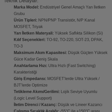
Teknik Detaylar:
Marka Model:
Endüstriyel Genel Amaçlı Yarı İletken
Grubu
Ürün Tipleri:
NPN/PNP Transistör, N/P Kanal
MOSFET, Triyak
Yarı İletken Materyali:
Yüksek Saflıkta Silikon (Si)
Kılıf Seçenekleri:
TO-92, TO-220, SOT-23, DPAK,
TO-3
Maksimum Akım Kapasitesi:
Düşük Güçten Yüksek
Güce Kadar Geniş Skala
Anahtarlama Hızı:
Ultra Hızlı (Fast Switching)
Karakteristiği
Giriş Empedansı:
MOSFET'lerde Ultra Yüksek /
BJT'lerde Optimize
Tetikleme Akımı/Gerilimi:
Lojik Seviye Uyumlu
(Logic Level Support)
İletim Direnci / Kazanç:
Düşük ve Lineer Kazancı
Çalışma Sıcaklık Aralığı:
-55°C ile +150°C arası