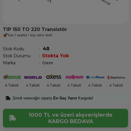
TIP 150 TO 220 Transistör
Son 1 saatte
1
kişi satın aldı!
48
Stok Kodu
Stokta Yok
Stok Durumu
:
Marka
:
Oem
4 Taksit
4 Taksit
4 Taksit
4 Taksit
4 Taksit
4 Taksit
Şimdi vereceğin sipariş
En Geç Yarın
Kargoda!
1000 TL ve üzeri alışverişlerde
KARGO BEDAVA