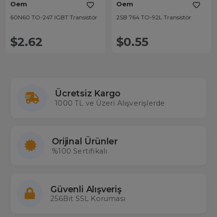
Oem
Oem
60N60 TO-247 IGBT Transistör
2SB 764 TO-92L Transistör
$2.62
$0.55
Ücretsiz Kargo
1000 TL ve Üzeri Alışverişlerde
Orijinal Ürünler
%100 Sertifikalı
Güvenli Alışveriş
256Bit SSL Koruması