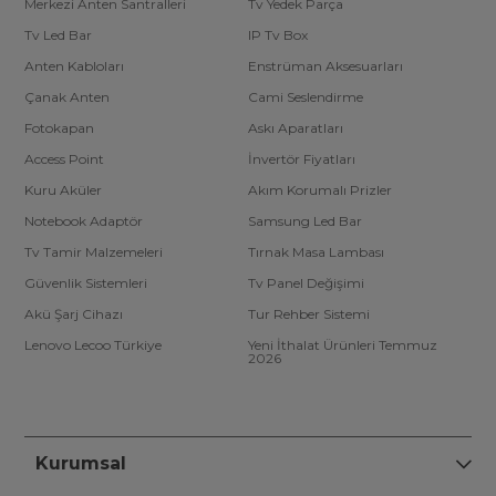
Merkezi Anten Santralleri
Tv Yedek Parça
Tv Led Bar
IP Tv Box
Anten Kabloları
Enstrüman Aksesuarları
Çanak Anten
Cami Seslendirme
Fotokapan
Askı Aparatları
Access Point
İnvertör Fiyatları
Kuru Aküler
Akım Korumalı Prizler
Notebook Adaptör
Samsung Led Bar
Tv Tamir Malzemeleri
Tırnak Masa Lambası
Güvenlik Sistemleri
Tv Panel Değişimi
Akü Şarj Cihazı
Tur Rehber Sistemi
Lenovo Lecoo Türkiye
Yeni İthalat Ürünleri Temmuz
2026
Kurumsal