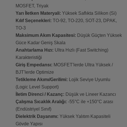
MOSFET, Triyak
Yarı İletken Materyali:
Yüksek Saflıkta Silikon (Si)
Kılıf Seçenekleri:
TO-92, TO-220, SOT-23, DPAK,
TO-3
Maksimum Akım Kapasitesi:
Düşük Güçten Yüksek
Güce Kadar Geniş Skala
Anahtarlama Hızı:
Ultra Hızlı (Fast Switching)
Karakteristiği
Giriş Empedansı:
MOSFET'lerde Ultra Yüksek /
BJT'lerde Optimize
Tetikleme Akımı/Gerilimi:
Lojik Seviye Uyumlu
(Logic Level Support)
İletim Direnci / Kazanç:
Düşük ve Lineer Kazancı
Çalışma Sıcaklık Aralığı:
-55°C ile +150°C arası
(Endüstriyel Sınıf)
Dielektrik Dayanımı:
Yüksek Yalıtım Kapasiteli
Gövde Yapısı