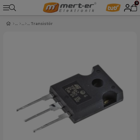
0
Transistör