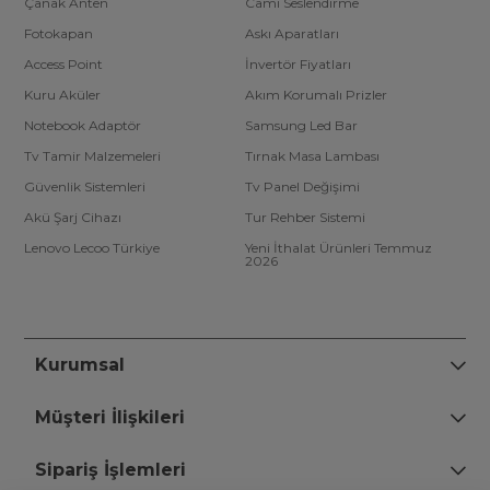
Çanak Anten
Cami Seslendirme
Fotokapan
Askı Aparatları
Access Point
İnvertör Fiyatları
Kuru Aküler
Akım Korumalı Prizler
Notebook Adaptör
Samsung Led Bar
Tv Tamir Malzemeleri
Tırnak Masa Lambası
Güvenlik Sistemleri
Tv Panel Değişimi
Akü Şarj Cihazı
Tur Rehber Sistemi
Lenovo Lecoo Türkiye
Yeni İthalat Ürünleri Temmuz
2026
Kurumsal
Müşteri İlişkileri
Sipariş İşlemleri