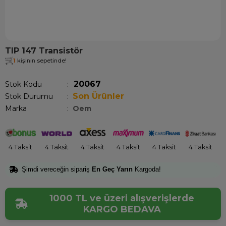
TIP 147 Transistör
1
kişinin sepetinde!
20067
Stok Kodu
Son Ürünler
Stok Durumu
:
Marka
:
Oem
4 Taksit
4 Taksit
4 Taksit
4 Taksit
4 Taksit
4 Taksit
Şimdi vereceğin sipariş
En Geç Yarın
Kargoda!
1000 TL ve üzeri alışverişlerde
KARGO BEDAVA