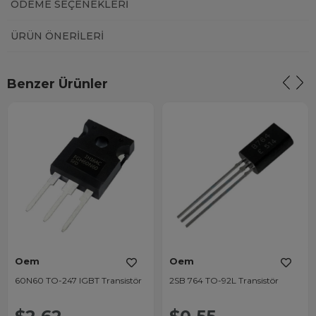
ÖDEME SEÇENEKLERI
ÜRÜN ÖNERILERI
Benzer Ürünler
Oem
Oem
60N60 TO-247 IGBT Transistör
2SB 764 TO-92L Transistör