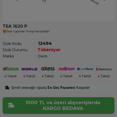
TEA 1620 P
Son 1 günde
16
kişi favoriledi!
12494
Stok Kodu
Tükeniyor
Stok Durumu
:
Marka
:
Oem
4 Taksit
4 Taksit
4 Taksit
4 Taksit
4 Taksit
4 Taksit
Şimdi vereceğin sipariş
En Geç Pazartesi
Kargoda!
1000 TL ve üzeri alışverişlerde
KARGO BEDAVA