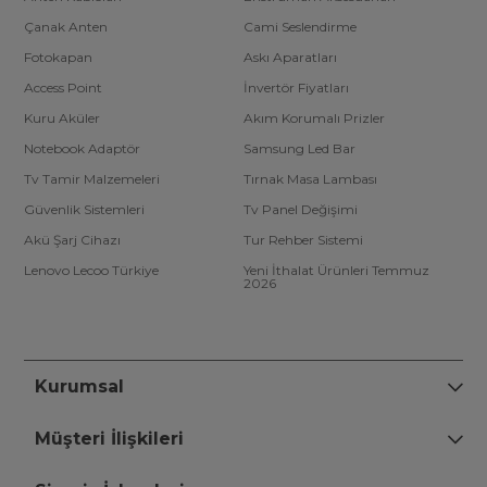
Çanak Anten
Cami Seslendirme
Fotokapan
Askı Aparatları
Access Point
İnvertör Fiyatları
Kuru Aküler
Akım Korumalı Prizler
Notebook Adaptör
Samsung Led Bar
Tv Tamir Malzemeleri
Tırnak Masa Lambası
Güvenlik Sistemleri
Tv Panel Değişimi
Akü Şarj Cihazı
Tur Rehber Sistemi
Lenovo Lecoo Türkiye
Yeni İthalat Ürünleri Temmuz
2026
Kurumsal
Müşteri İlişkileri