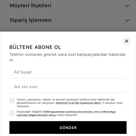
Müşteri İlişkileri
Sipariş İşlemleri
Bize Ulaşın
BÜLTENE ABONE OL
+90 (850) 473 08 08
Telefon numaranı girerek sana özel kampanyalardan haberdar
ol.
Tevfik Bey Mah. Dr. Ali Demir Cd. No:51 Kat:2 Kobi İş Merkezi
Küçükçekmece / İstanbul
Tanıtım, pazarlama, reklam ve benzeri amaçlarla tarafıma ticari elektronik ileti
gönderilmesine izin veriyorum.
'ni okudum onay
Elektronik Ticari İleti Aydınlatma Metni
veriyorum.
Paylaştığım bilgilerin
KVKK kapsamında tarafınızca korunmasını, sms ve WhatsApp
kabul ediyorum.
üzerinden bilgilendirmeleri almayı
© 2008 - 2026
merterelektronik.com
Whatsapp
- Tüm Hakları Saklıdır. Kredi kartı bilgileriniz 256bit SSL sertifikası ile
GÖNDER
korunmaktadır.