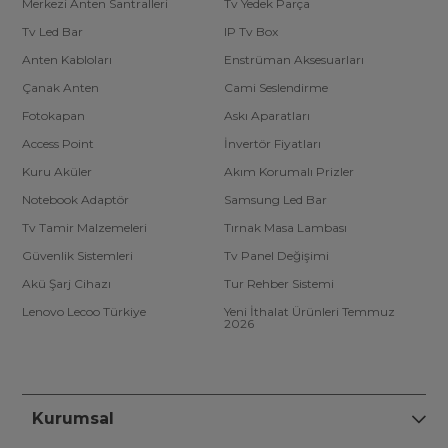
Merkezi Anten Santralleri
Tv Yedek Parça
Tv Led Bar
IP Tv Box
Anten Kabloları
Enstrüman Aksesuarları
Çanak Anten
Cami Seslendirme
Fotokapan
Askı Aparatları
Access Point
İnvertör Fiyatları
Kuru Aküler
Akım Korumalı Prizler
Notebook Adaptör
Samsung Led Bar
Tv Tamir Malzemeleri
Tırnak Masa Lambası
Güvenlik Sistemleri
Tv Panel Değişimi
Akü Şarj Cihazı
Tur Rehber Sistemi
Lenovo Lecoo Türkiye
Yeni İthalat Ürünleri Temmuz
2026
Kurumsal