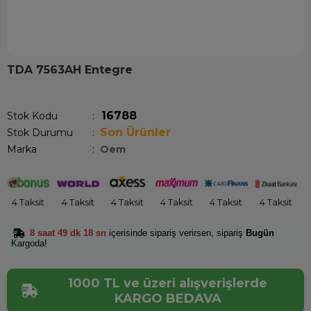
TDA 7563AH Entegre
Son 1 haftada
77
kişi sepetine ekledi!
16788
Stok Kodu
Son Ürünler
Stok Durumu
:
Marka
:
Oem
4 Taksit
4 Taksit
4 Taksit
4 Taksit
4 Taksit
4 Taksit
8 saat 49 dk 18 sn
içerisinde sipariş verirsen, sipariş
Bugün
Kargoda!
1000 TL ve üzeri alışverişlerde
KARGO BEDAVA