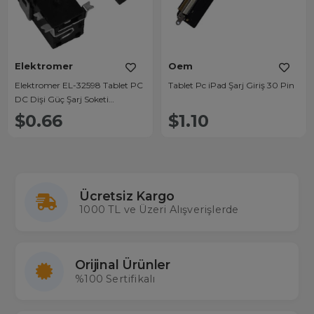
Elektromer
Oem
Elektromer EL-32598 Tablet PC
Tablet Pc iPad Şarj Giriş 30 Pin
DC Dişi Güç Şarj Soketi
Konnektörü 5 Pin 4.0x1.7mm
$0.66
$1.10
Şase NO:1
Ücretsiz Kargo
1000 TL ve Üzeri Alışverişlerde
Orijinal Ürünler
%100 Sertifikalı