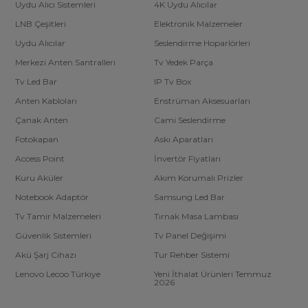
Uydu Alıcı Sistemleri
4K Uydu Alıcılar
LNB Çeşitleri
Elektronik Malzemeler
Uydu Alıcılar
Seslendirme Hoparlörleri
Merkezi Anten Santralleri
Tv Yedek Parça
Tv Led Bar
IP Tv Box
Anten Kabloları
Enstrüman Aksesuarları
Çanak Anten
Cami Seslendirme
Fotokapan
Askı Aparatları
Access Point
İnvertör Fiyatları
Kuru Aküler
Akım Korumalı Prizler
Notebook Adaptör
Samsung Led Bar
Tv Tamir Malzemeleri
Tırnak Masa Lambası
Güvenlik Sistemleri
Tv Panel Değişimi
Akü Şarj Cihazı
Tur Rehber Sistemi
Lenovo Lecoo Türkiye
Yeni İthalat Ürünleri Temmuz
2026