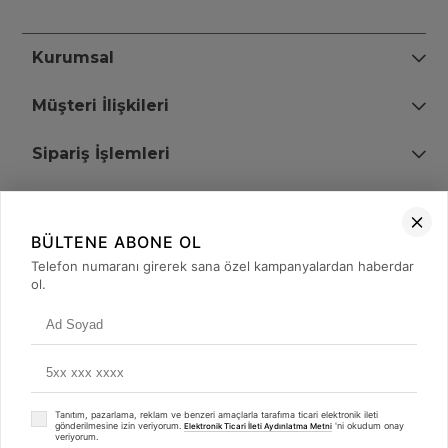
Kurumsal
Müşteri İlişkileri
Sipariş İşlemleri
Bize Ulaşın
BÜLTENE ABONE OL
+90 (850) 473 08 08
Telefon numaranı girerek sana özel kampanyalardan haberdar
ol.
Tevfik Bey Mah. Dr. Ali Demir Cd. No:51 Kat:2 Kobi İş Merkezi
Küçükçekmece / İstanbul
Tanıtım, pazarlama, reklam ve benzeri amaçlarla tarafıma ticari elektronik ileti
gönderilmesine izin veriyorum.
'ni okudum onay
Elektronik Ticari İleti Aydınlatma Metni
veriyorum.