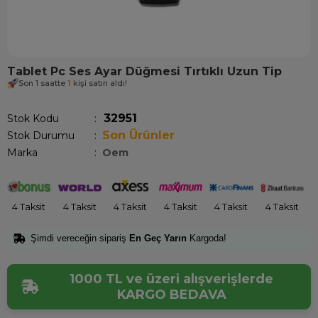
Tablet Pc Ses Ayar Düğmesi Tırtıklı Uzun Tip
Son 1 saatte
1
kişi satın aldı!
32951
Stok Kodu
Son Ürünler
Stok Durumu
:
Marka
:
Oem
4 Taksit
4 Taksit
4 Taksit
4 Taksit
4 Taksit
4 Taksit
Şimdi vereceğin sipariş
En Geç Yarın
Kargoda!
1000 TL ve üzeri alışverişlerde
KARGO BEDAVA