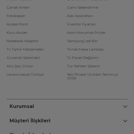
Çanak Anten
Cami Seslendirme
Fotokapan
Askı Aparatları
Access Point
İnvertör Fiyatları
Kuru Aküler
Akım Korumalı Prizler
Notebook Adaptör
Samsung Led Bar
Tv Tamir Malzemeleri
Tırnak Masa Lambası
Güvenlik Sistemleri
Tv Panel Değişimi
Akü Şarj Cihazı
Tur Rehber Sistemi
Lenovo Lecoo Türkiye
Yeni İthalat Ürünleri Temmuz
2026
Kurumsal
Müşteri İlişkileri