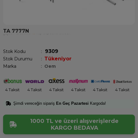
TA 7777N
Son 12 saatte
12
kişi sepetine ekledi!
9309
Stok Kodu
Tükeniyor
Stok Durumu
:
Marka
:
Oem
4 Taksit
4 Taksit
4 Taksit
4 Taksit
4 Taksit
4 Taksit
Şimdi vereceğin sipariş
En Geç Pazartesi
Kargoda!
1000 TL ve üzeri alışverişlerde
KARGO BEDAVA