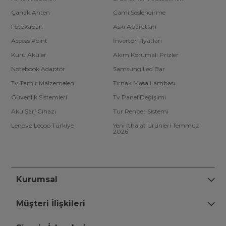
Çanak Anten
Cami Seslendirme
Fotokapan
Askı Aparatları
Access Point
İnvertör Fiyatları
Kuru Aküler
Akım Korumalı Prizler
Notebook Adaptör
Samsung Led Bar
Tv Tamir Malzemeleri
Tırnak Masa Lambası
Güvenlik Sistemleri
Tv Panel Değişimi
Akü Şarj Cihazı
Tur Rehber Sistemi
Lenovo Lecoo Türkiye
Yeni İthalat Ürünleri Temmuz
2026
Kurumsal
Müşteri İlişkileri