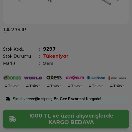
TA 7741P
Son 1 saatte
1
kişi satın aldı!
9297
Stok Kodu
Tükeniyor
Stok Durumu
:
Marka
:
Oem
4 Taksit
4 Taksit
4 Taksit
4 Taksit
4 Taksit
4 Taksit
Şimdi vereceğin sipariş
En Geç Pazartesi
Kargoda!
1000 TL ve üzeri alışverişlerde
KARGO BEDAVA