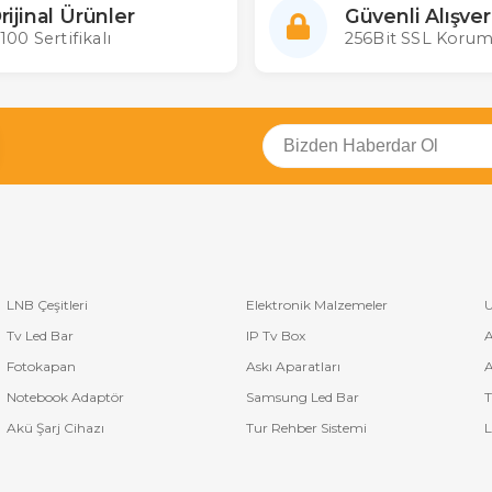
rijinal Ürünler
Güvenli Alışver
100 Sertifikalı
256Bit SSL Korum
LNB Çeşitleri
Elektronik Malzemeler
U
Tv Led Bar
IP Tv Box
A
Fotokapan
Askı Aparatları
A
Notebook Adaptör
Samsung Led Bar
T
Akü Şarj Cihazı
Tur Rehber Sistemi
L