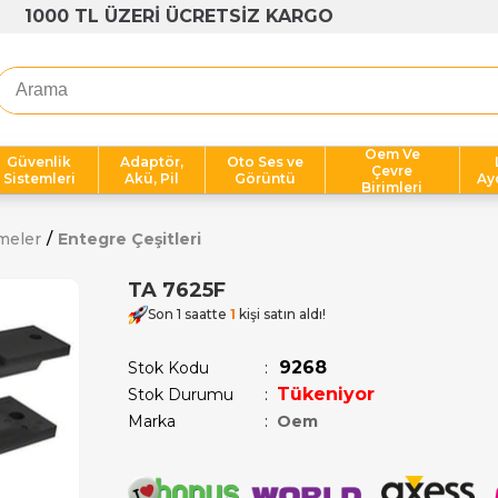
1000 TL ÜZERİ ÜCRETSİZ KARGO
Oem Ve
Güvenlik
Adaptör,
Oto Ses ve
Çevre
Sistemleri
Akü, Pil
Görüntü
Ay
Birimleri
meler
Entegre Çeşitleri
TA 7625F
Son 1 saatte
1
kişi satın aldı!
9268
Stok Kodu
Tükeniyor
Stok Durumu
:
Marka
:
Oem