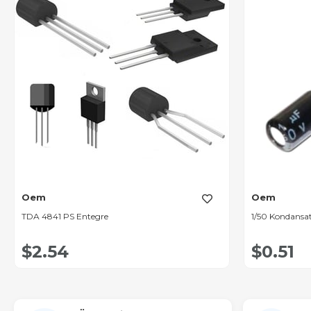
Oem
Oem
TDA 4841 PS Entegre
1/50 Kondansa
$2.54
$0.51