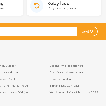
iş
Kolay İade
ası
14 İş Günü İçinde
Kayıt Ol
ydu Alıcılar
Seslendirme Hoparlörleri
nten Kabloları
Enstrüman Aksesuarları
ccess Point
İnvertör Fiyatları
v Tamir Malzemeleri
Tırnak Masa Lambası
enovo Lecoo Türkiye
Yeni İthalat Ürünleri Temmuz 2026