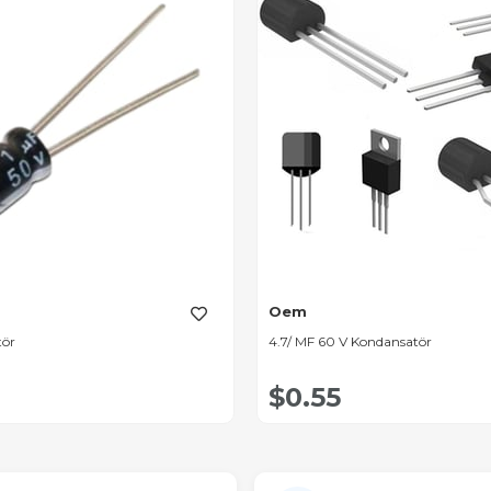
Oem
tör
4.7/ MF 60 V Kondansatör
$0.55