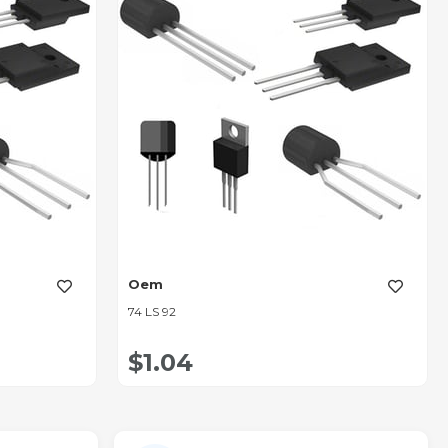
Oem
74 LS 92
$1.04