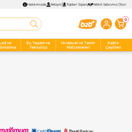
Hakkımızda
İletişim
Toptan Sipariş
Yetkili Satıcımız Olun
0
Led ve
Ev, Yaşam ve
Hırdavat ve Tamir
Kablo
dınlatma
Teknoloji
Malzemeleri
Çeşitleri