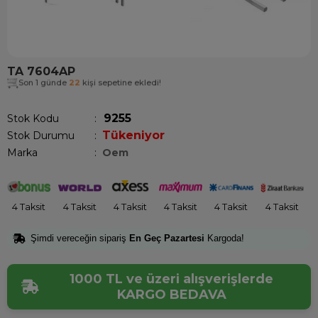
TA 7604AP
Son 1 günde
22
kişi sepetine ekledi!
9255
Stok Kodu
Tükeniyor
Stok Durumu
:
Marka
:
Oem
4 Taksit
4 Taksit
4 Taksit
4 Taksit
4 Taksit
4 Taksit
Şimdi vereceğin sipariş
En Geç Pazartesi
Kargoda!
1000 TL ve üzeri alışverişlerde
KARGO BEDAVA