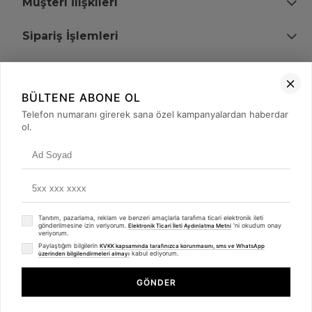
Müşteri İlişkileri
Sipariş İşlemleri
Bize Ulaşın
BÜLTENE ABONE OL
+90 (850) 473 08 08
Telefon numaranı girerek sana özel kampanyalardan haberdar
ol.
Tevfik Bey Mah. Dr. Ali Demir Cd. No:51 Kat:2 Kobi İş Merkezi
Küçükçekmece / İstanbul
Tanıtım, pazarlama, reklam ve benzeri amaçlarla tarafıma ticari elektronik ileti
gönderilmesine izin veriyorum.
'ni okudum onay
Elektronik Ticari İleti Aydınlatma Metni
veriyorum.
Paylaştığım bilgilerin
KVKK kapsamında tarafınızca korunmasını, sms ve WhatsApp
kabul ediyorum.
üzerinden bilgilendirmeleri almayı
© 2008 - 2026
merterelektronik.com
Whatsapp
- Tüm Hakları Saklıdır. Kredi kartı bilgileriniz 256bit SSL sertifikası ile
GÖNDER
korunmaktadır.