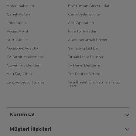
Anten Kabloları
Enstrüman Aksesuarları
Çanak Anten
Cami Seslendirme
Fotokapan
Askı Aparatları
Access Point
İnvertör Fiyatları
Kuru Aküler
Akım Korumalı Prizler
Notebook Adaptör
Samsung Led Bar
Tv Tamir Malzemeleri
Tırnak Masa Lambası
Güvenlik Sistemleri
Tv Panel Değişimi
Akü Şarj Cihazı
Tur Rehber Sistemi
Lenovo Lecoo Türkiye
Yeni İthalat Ürünleri Temmuz
2026
Kurumsal
Müşteri İlişkileri