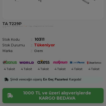
TA 7229P
Son 12 saatte
12
kişi sepetine ekledi!
10311
Stok Kodu
Tükeniyor
Stok Durumu
:
Marka
:
Oem
4 Taksit
4 Taksit
4 Taksit
4 Taksit
4 Taksit
4 Taksit
Şimdi vereceğin sipariş
En Geç Pazartesi
Kargoda!
1000 TL ve üzeri alışverişlerde
KARGO BEDAVA