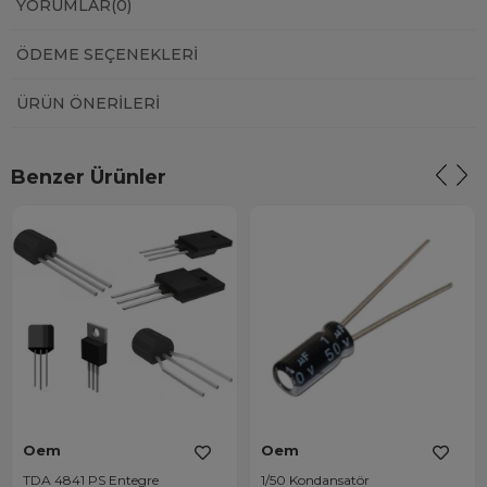
YORUMLAR
(0)
ÖDEME SEÇENEKLERI
ÜRÜN ÖNERILERI
Benzer Ürünler
Oem
Oem
TDA 4841 PS Entegre
1/50 Kondansatör