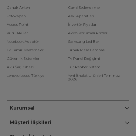
Çanak Anten
Cami Seslendirme
Fotokapan
Askı Aparatları
Access Point
İnvertör Fiyatları
Kuru Aküler
Akım Korumalı Prizler
Notebook Adaptör
Samsung Led Bar
Tv Tamir Malzemeleri
Tırnak Masa Lambası
Güvenlik Sistemleri
Tv Panel Değişimi
Akü Şarj Cihazı
Tur Rehber Sistemi
Lenovo Lecoo Türkiye
Yeni İthalat Ürünleri Temmuz
2026
Kurumsal
Müşteri İlişkileri