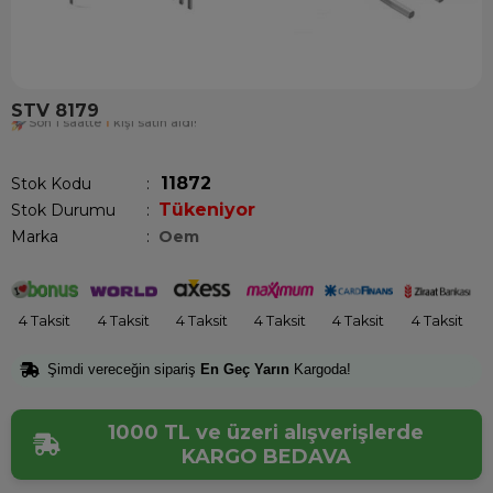
STV 8179
Son 1 saatte
1
kişi satın aldı!
11872
Stok Kodu
Tükeniyor
Stok Durumu
:
Marka
:
Oem
4 Taksit
4 Taksit
4 Taksit
4 Taksit
4 Taksit
4 Taksit
Şimdi vereceğin sipariş
En Geç Yarın
Kargoda!
1000 TL ve üzeri alışverişlerde
KARGO BEDAVA