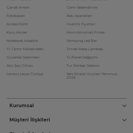
Çanak Anten
Cami Seslendirme
Fotokapan
Askı Aparatları
Access Point
İnvertör Fiyatları
Kuru Aküler
Akım Korumalı Prizler
Notebook Adaptör
Samsung Led Bar
Tv Tamir Malzemeleri
Tırnak Masa Lambası
Güvenlik Sistemleri
Tv Panel Değişimi
Akü Şarj Cihazı
Tur Rehber Sistemi
Lenovo Lecoo Türkiye
Yeni İthalat Ürünleri Temmuz
2026
Kurumsal
Müşteri İlişkileri