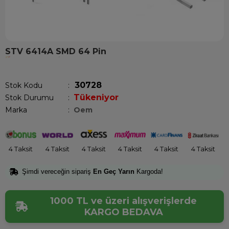
STV 6414A SMD 64 Pin
Son 1 saatte
1
kişi satın aldı!
30728
Stok Kodu
Tükeniyor
Stok Durumu
:
Marka
:
Oem
4 Taksit
4 Taksit
4 Taksit
4 Taksit
4 Taksit
4 Taksit
Şimdi vereceğin sipariş
En Geç Yarın
Kargoda!
1000 TL ve üzeri alışverişlerde
KARGO BEDAVA