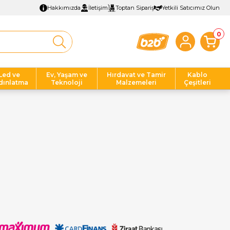
Hakkımızda
İletişim
Toptan Sipariş
Yetkili Satıcımız Olun
0
Led ve
Ev, Yaşam ve
Hırdavat ve Tamir
Kablo
dınlatma
Teknoloji
Malzemeleri
Çeşitleri