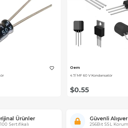
Oem
tör
4.7/ MF 60 V Kondansatör
$0.55
rijinal Ürünler
Güvenli Alışver
100 Sertifikalı
256Bit SSL Korum