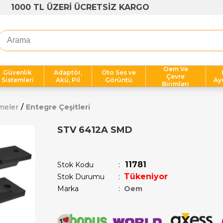
1000 TL ÜZERİ ÜCRETSİZ KARGO
Oem Ve
Güvenlik
Adaptör,
Oto Ses ve
Çevre
Sistemleri
Akü, Pil
Görüntü
Ay
Birimleri
meler
Entegre Çeşitleri
STV 6412A SMD
Son 1 saatte
1
kişi satın aldı!
11781
Stok Kodu
Tükeniyor
Stok Durumu
:
Marka
:
Oem