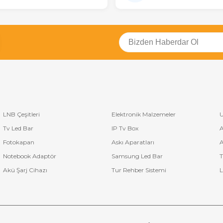
LNB Çeşitleri
Elektronik Malzemeler
U
Tv Led Bar
IP Tv Box
A
Fotokapan
Askı Aparatları
A
Notebook Adaptör
Samsung Led Bar
T
Akü Şarj Cihazı
Tur Rehber Sistemi
L