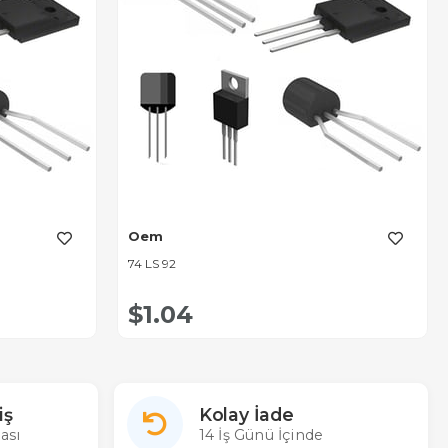
Oem
74 LS 92
$1.04
iş
Kolay İade
ası
14 İş Günü İçinde