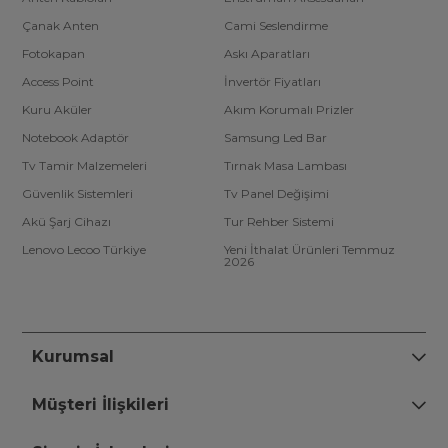
Çanak Anten
Cami Seslendirme
Fotokapan
Askı Aparatları
Access Point
İnvertör Fiyatları
Kuru Aküler
Akım Korumalı Prizler
Notebook Adaptör
Samsung Led Bar
Tv Tamir Malzemeleri
Tırnak Masa Lambası
Güvenlik Sistemleri
Tv Panel Değişimi
Akü Şarj Cihazı
Tur Rehber Sistemi
Lenovo Lecoo Türkiye
Yeni İthalat Ürünleri Temmuz
2026
Kurumsal
Müşteri İlişkileri