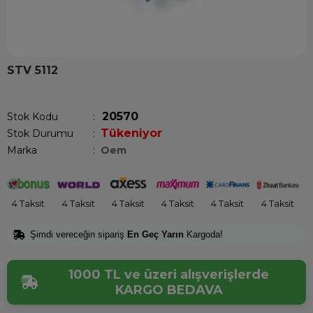
STV 5112
Son 12 saatte
12
kişi sepetine ekledi!
20570
Stok Kodu
Tükeniyor
Stok Durumu
:
Marka
:
Oem
4 Taksit
4 Taksit
4 Taksit
4 Taksit
4 Taksit
4 Taksit
Şimdi vereceğin sipariş
En Geç Yarın
Kargoda!
1000 TL ve üzeri alışverişlerde
KARGO BEDAVA