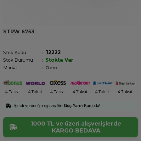
STRW 6753
Son 1 saatte
1
kişi satın aldı!
12222
Stok Kodu
Stokta Var
Stok Durumu
:
Marka
:
Oem
4 Taksit
4 Taksit
4 Taksit
4 Taksit
4 Taksit
4 Taksit
Şimdi vereceğin sipariş
En Geç Yarın
Kargoda!
1000 TL ve üzeri alışverişlerde
KARGO BEDAVA