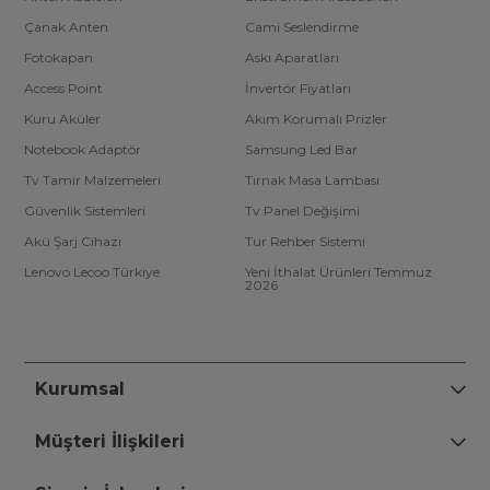
Çanak Anten
Cami Seslendirme
Fotokapan
Askı Aparatları
Access Point
İnvertör Fiyatları
Kuru Aküler
Akım Korumalı Prizler
Notebook Adaptör
Samsung Led Bar
Tv Tamir Malzemeleri
Tırnak Masa Lambası
Güvenlik Sistemleri
Tv Panel Değişimi
Akü Şarj Cihazı
Tur Rehber Sistemi
Lenovo Lecoo Türkiye
Yeni İthalat Ürünleri Temmuz
2026
Kurumsal
Müşteri İlişkileri