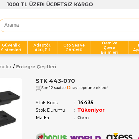
1000 TL ÜZERİ ÜCRETSİZ KARGO
Oem Ve
Güvenlik
Adaptör,
Oto Ses ve
Çevre
Sistemleri
Akü, Pil
Görüntü
Ay
Birimleri
meler
Entegre Çeşitleri
STK 443-070
Son 12 saatte
12
kişi sepetine ekledi!
14435
Stok Kodu
Tükeniyor
Stok Durumu
:
Marka
:
Oem