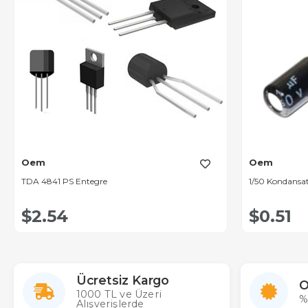
Oem
Oem
TDA 4841 PS Entegre
1/50 Kondansa
$2.54
$0.51
Ücretsiz Kargo
O
1000 TL ve Üzeri
%
Alışverişlerde