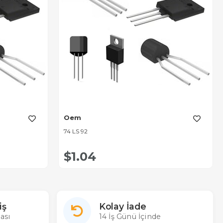
Oem
74 LS 92
$1.04
iş
Kolay İade
ası
14 İş Günü İçinde