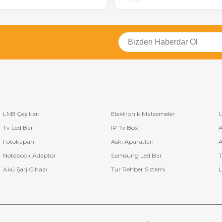
LNB Çeşitleri
Elektronik Malzemeler
U
Tv Led Bar
IP Tv Box
A
Fotokapan
Askı Aparatları
A
Notebook Adaptör
Samsung Led Bar
T
Akü Şarj Cihazı
Tur Rehber Sistemi
L