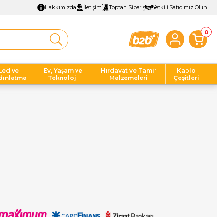
Hakkımızda
İletişim
Toptan Sipariş
Yetkili Satıcımız Olun
0
Led ve
Ev, Yaşam ve
Hırdavat ve Tamir
Kablo
dınlatma
Teknoloji
Malzemeleri
Çeşitleri