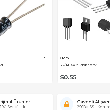
Oem
tör
4.7/ MF 60 V Kondansatör
$0.55
rijinal Ürünler
Güvenli Alışver
100 Sertifikalı
256Bit SSL Korum