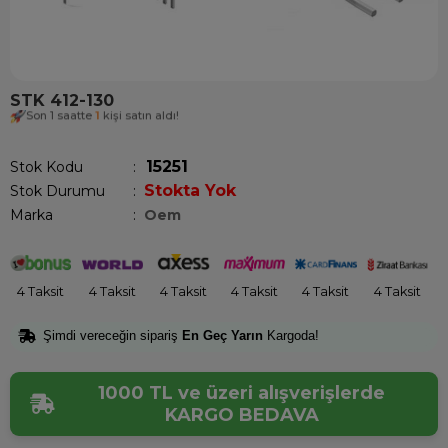
STK 412-130
Son 1 saatte
1
kişi satın aldı!
15251
Stok Kodu
Stokta Yok
Stok Durumu
:
Marka
:
Oem
4 Taksit
4 Taksit
4 Taksit
4 Taksit
4 Taksit
4 Taksit
Şimdi vereceğin sipariş
En Geç Yarın
Kargoda!
1000 TL ve üzeri alışverişlerde
KARGO BEDAVA