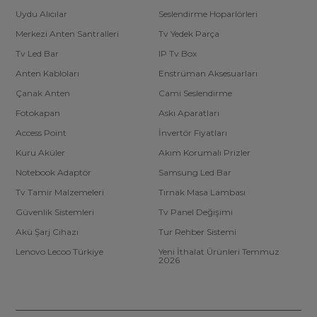
Uydu Alıcılar
Seslendirme Hoparlörleri
Merkezi Anten Santralleri
Tv Yedek Parça
Tv Led Bar
IP Tv Box
Anten Kabloları
Enstrüman Aksesuarları
Çanak Anten
Cami Seslendirme
Fotokapan
Askı Aparatları
Access Point
İnvertör Fiyatları
Kuru Aküler
Akım Korumalı Prizler
Notebook Adaptör
Samsung Led Bar
Tv Tamir Malzemeleri
Tırnak Masa Lambası
Güvenlik Sistemleri
Tv Panel Değişimi
Akü Şarj Cihazı
Tur Rehber Sistemi
Lenovo Lecoo Türkiye
Yeni İthalat Ürünleri Temmuz
2026