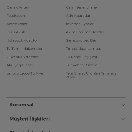
Çanak Anten
Cami Seslendirme
Fotokapan
Askı Aparatları
Access Point
İnvertör Fiyatları
Kuru Aküler
Akım Korumalı Prizler
Notebook Adaptör
Samsung Led Bar
Tv Tamir Malzemeleri
Tırnak Masa Lambası
Güvenlik Sistemleri
Tv Panel Değişimi
Akü Şarj Cihazı
Tur Rehber Sistemi
Lenovo Lecoo Türkiye
Yeni İthalat Ürünleri Temmuz
2026
Kurumsal
Müşteri İlişkileri