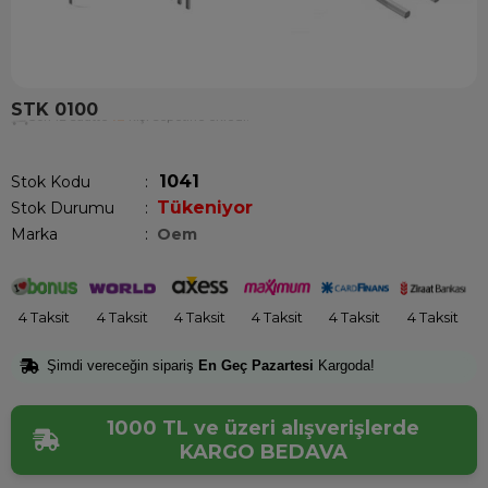
STK 0100
Son 12 saatte
12
kişi sepetine ekledi!
1041
Stok Kodu
Tükeniyor
Stok Durumu
:
Marka
:
Oem
4 Taksit
4 Taksit
4 Taksit
4 Taksit
4 Taksit
4 Taksit
Şimdi vereceğin sipariş
En Geç Pazartesi
Kargoda!
1000 TL ve üzeri alışverişlerde
KARGO BEDAVA