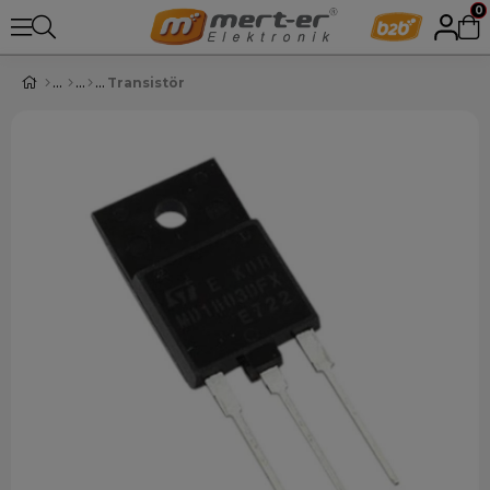
0
Transistör