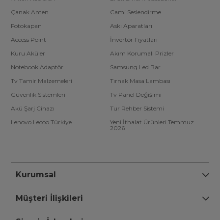
Çanak Anten
Cami Seslendirme
Fotokapan
Askı Aparatları
Access Point
İnvertör Fiyatları
Kuru Aküler
Akım Korumalı Prizler
Notebook Adaptör
Samsung Led Bar
Tv Tamir Malzemeleri
Tırnak Masa Lambası
Güvenlik Sistemleri
Tv Panel Değişimi
Akü Şarj Cihazı
Tur Rehber Sistemi
Lenovo Lecoo Türkiye
Yeni İthalat Ürünleri Temmuz
2026
Kurumsal
Müşteri İlişkileri