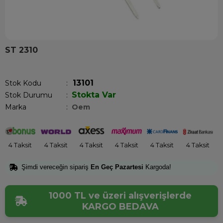
ST 2310
Son 12 saatte
12
kişi sepetine ekledi!
13101
Stok Kodu
Stokta Var
Stok Durumu
:
Marka
:
Oem
4 Taksit
4 Taksit
4 Taksit
4 Taksit
4 Taksit
4 Taksit
Şimdi vereceğin sipariş
En Geç Pazartesi
Kargoda!
1000 TL ve üzeri alışverişlerde
KARGO BEDAVA