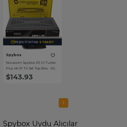
TÜKENDI
PEŞIN FIYATINA
3 TAKSIT
Spybox
Novacom Spybox S11 CI-Turbo
Plus 4K IP TV Set Top Box - 5G
Wifi Adaptör Dahil
$143.93
1
Spybox Uydu Alıcılar