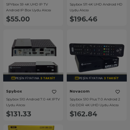
SPYbox S9 4K UHD IP TV
Spybox S11 4K UHD Android HD
Android IP Box Uydu Alıcısı
Uydu Alıcısı
$55.00
$196.46
TÜKENDI
TÜKENDI
PEŞIN FIYATINA
3 TAKSIT
PEŞIN FIYATINA
3 TAKSIT
Spybox
Novacom
Spybox S10 Android 7.0 4K IPTV
Spybox S10 Plus 7.0 Android 2
Uydu Alıcısı
Gb DDR 4K UHD Uydu Alıcısı
$131.33
$162.84