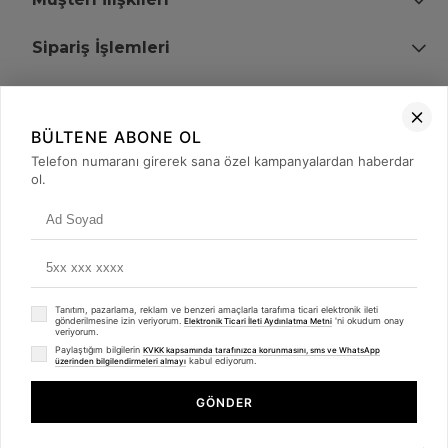
Sipariş İşlemleri
Bize Ulaşın
BÜLTENE ABONE OL
+90 (850) 473 08 08
Telefon numaranı girerek sana özel kampanyalardan haberdar
ol.
Tevfik Bey Mah. Dr. Ali Demir Cd. No:51 Kat:2 Kobi İş Merkezi
Küçükçekmece / İstanbul
Tanıtım, pazarlama, reklam ve benzeri amaçlarla tarafıma ticari elektronik ileti
gönderilmesine izin veriyorum.
'ni okudum onay
Elektronik Ticari İleti Aydınlatma Metni
veriyorum.
Paylaştığım bilgilerin
KVKK kapsamında tarafınızca korunmasını, sms ve WhatsApp
kabul ediyorum.
üzerinden bilgilendirmeleri almayı
© 2008 - 2026
merterelektronik.com
Whatsapp
- Tüm Hakları Saklıdır. Kredi kartı bilgileriniz 256bit SSL sertifikası ile
GÖNDER
korunmaktadır.