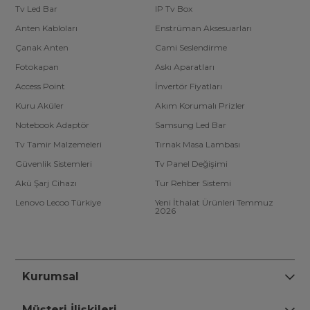
Tv Led Bar
IP Tv Box
Anten Kabloları
Enstrüman Aksesuarları
Çanak Anten
Cami Seslendirme
Fotokapan
Askı Aparatları
Access Point
İnvertör Fiyatları
Kuru Aküler
Akım Korumalı Prizler
Notebook Adaptör
Samsung Led Bar
Tv Tamir Malzemeleri
Tırnak Masa Lambası
Güvenlik Sistemleri
Tv Panel Değişimi
Akü Şarj Cihazı
Tur Rehber Sistemi
Lenovo Lecoo Türkiye
Yeni İthalat Ürünleri Temmuz
2026
Kurumsal
Müşteri İlişkileri