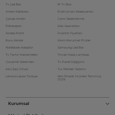
Tv Led Bar
IP Tv Box
Anten Kabloları
Enstrüman Aksesuarları
Çanak Anten
Cami Seslendirme
Fotokapan
Askı Aparatları
Access Point
İnvertör Fiyatları
Kuru Aküler
Akım Korumalı Prizler
Notebook Adaptör
Samsung Led Bar
Tv Tamir Malzemeleri
Tırnak Masa Lambası
Güvenlik Sistemleri
Tv Panel Değişimi
Akü Şarj Cihazı
Tur Rehber Sistemi
Lenovo Lecoo Türkiye
Yeni İthalat Ürünleri Temmuz
2026
Kurumsal