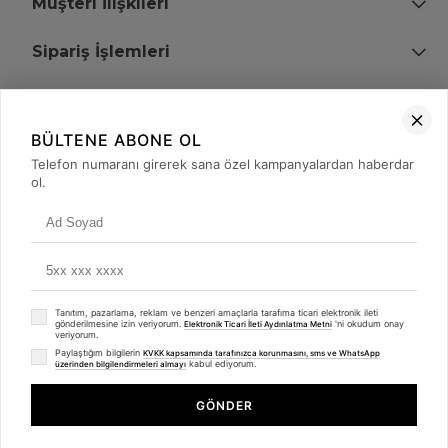
Müşteri İlişkileri
Sipariş İşlemleri
Bize Ulaşın
BÜLTENE ABONE OL
+90 (850) 473 08 08
Telefon numaranı girerek sana özel kampanyalardan haberdar
ol.
Tevfik Bey Mah. Dr. Ali Demir Cd. No:51 Kat:2 Kobi İş Merkezi
Küçükçekmece / İstanbul
Tanıtım, pazarlama, reklam ve benzeri amaçlarla tarafıma ticari elektronik ileti
gönderilmesine izin veriyorum.
'ni okudum onay
Elektronik Ticari İleti Aydınlatma Metni
veriyorum.
Paylaştığım bilgilerin
KVKK kapsamında tarafınızca korunmasını, sms ve WhatsApp
kabul ediyorum.
üzerinden bilgilendirmeleri almayı
© 2008 - 2026
merterelektronik.com
Whatsapp
- Tüm Hakları Saklıdır. Kredi kartı bilgileriniz 256bit SSL sertifikası ile
GÖNDER
korunmaktadır.