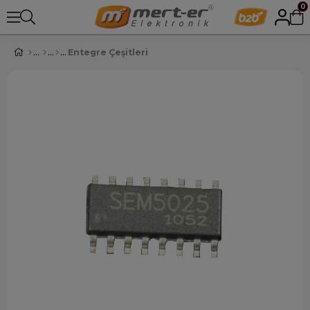
0
Entegre Çeşitleri