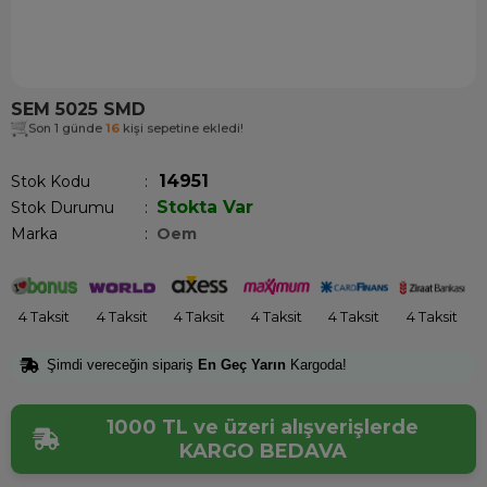
SEM 5025 SMD
Son 1 günde
16
kişi sepetine ekledi!
14951
Stok Kodu
Stokta Var
Stok Durumu
:
Marka
:
Oem
4 Taksit
4 Taksit
4 Taksit
4 Taksit
4 Taksit
4 Taksit
Şimdi vereceğin sipariş
En Geç Yarın
Kargoda!
1000 TL ve üzeri alışverişlerde
KARGO BEDAVA