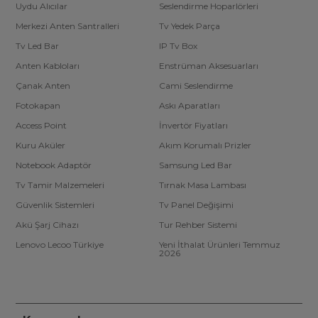
Uydu Alıcılar
Seslendirme Hoparlörleri
Merkezi Anten Santralleri
Tv Yedek Parça
Tv Led Bar
IP Tv Box
Anten Kabloları
Enstrüman Aksesuarları
Çanak Anten
Cami Seslendirme
Fotokapan
Askı Aparatları
Access Point
İnvertör Fiyatları
Kuru Aküler
Akım Korumalı Prizler
Notebook Adaptör
Samsung Led Bar
Tv Tamir Malzemeleri
Tırnak Masa Lambası
Güvenlik Sistemleri
Tv Panel Değişimi
Akü Şarj Cihazı
Tur Rehber Sistemi
Lenovo Lecoo Türkiye
Yeni İthalat Ürünleri Temmuz
2026