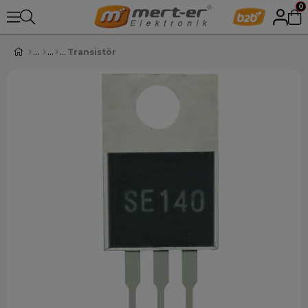
0
Transistör