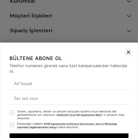
Kurumsal
Müşteri İlişkileri
Sipariş İşlemleri
Bize Ulaşın
BÜLTENE ABONE OL
+90 (850) 473 08 08
Telefon numaranı girerek sana özel kampanyalardan haberdar
ol.
Tevfik Bey Mah. Dr. Ali Demir Cd. No:51 Kat:2 Kobi İş Merkezi
Küçükçekmece / İstanbul
Tanıtım, pazarlama, reklam ve benzeri amaçlarla tarafıma ticari elektronik ileti
gönderilmesine izin veriyorum.
'ni okudum onay
Elektronik Ticari İleti Aydınlatma Metni
veriyorum.
Paylaştığım bilgilerin
KVKK kapsamında tarafınızca korunmasını, sms ve WhatsApp
kabul ediyorum.
üzerinden bilgilendirmeleri almayı
© 2008 - 2026
merterelektronik.com
Whatsapp