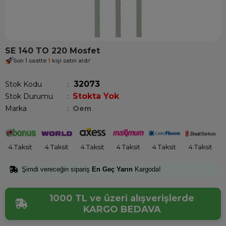
SE 140 TO 220 Mosfet
Son 1 saatte
1
kişi satın aldı!
32073
Stok Kodu
Stokta Yok
Stok Durumu
:
Marka
:
Oem
4 Taksit
4 Taksit
4 Taksit
4 Taksit
4 Taksit
4 Taksit
Şimdi vereceğin sipariş
En Geç Yarın
Kargoda!
1000 TL ve üzeri alışverişlerde
KARGO BEDAVA