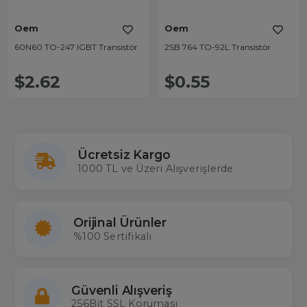
Oem
Oem
60N60 TO-247 IGBT Transistör
2SB 764 TO-92L Transistör
$2.62
$0.55
Ücretsiz Kargo
1000 TL ve Üzeri Alışverişlerde
Orijinal Ürünler
%100 Sertifikalı
Güvenli Alışveriş
256Bit SSL Koruması