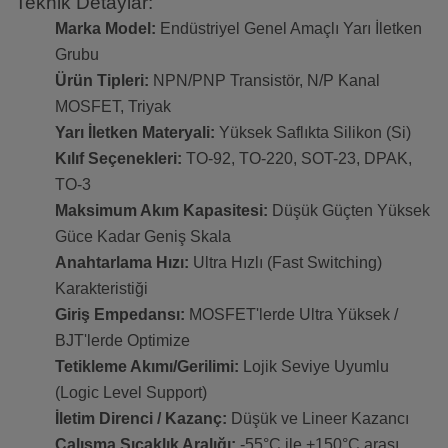
Teknik Detaylar:
Marka Model:
Endüstriyel Genel Amaçlı Yarı İletken
Grubu
Ürün Tipleri:
NPN/PNP Transistör, N/P Kanal
MOSFET, Triyak
Yarı İletken Materyali:
Yüksek Saflıkta Silikon (Si)
Kılıf Seçenekleri:
TO-92, TO-220, SOT-23, DPAK,
TO-3
Maksimum Akım Kapasitesi:
Düşük Güçten Yüksek
Güce Kadar Geniş Skala
Anahtarlama Hızı:
Ultra Hızlı (Fast Switching)
Karakteristiği
Giriş Empedansı:
MOSFET'lerde Ultra Yüksek /
BJT'lerde Optimize
Tetikleme Akımı/Gerilimi:
Lojik Seviye Uyumlu
(Logic Level Support)
İletim Direnci / Kazanç:
Düşük ve Lineer Kazancı
Çalışma Sıcaklık Aralığı:
-55°C ile +150°C arası