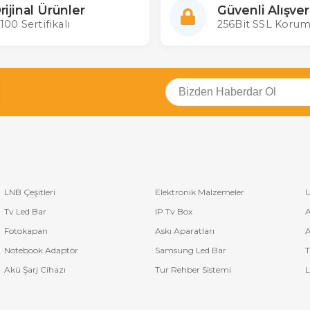
rijinal Ürünler
Güvenli Alışver
100 Sertifikalı
256Bit SSL Korum
LNB Çeşitleri
Elektronik Malzemeler
U
Tv Led Bar
IP Tv Box
A
Fotokapan
Askı Aparatları
A
Notebook Adaptör
Samsung Led Bar
T
Akü Şarj Cihazı
Tur Rehber Sistemi
L