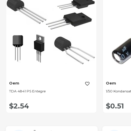
Oem
Oem
TDA 4841 PS Entegre
1/50 Kondansa
$2.54
$0.51