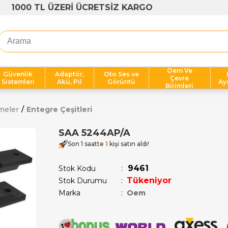
1000 TL ÜZERİ ÜCRETSİZ KARGO
Oem Ve
Güvenlik
Adaptör,
Oto Ses ve
Çevre
Sistemleri
Akü, Pil
Görüntü
Ay
Birimleri
meler
Entegre Çeşitleri
SAA 5244AP/A
Son 1 saatte
1
kişi satın aldı!
9461
Stok Kodu
Tükeniyor
Stok Durumu
:
Marka
:
Oem