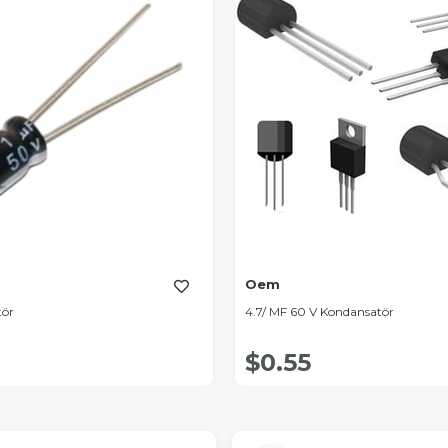
Oem
tör
4.7/ MF 60 V Kondansatör
$0.55