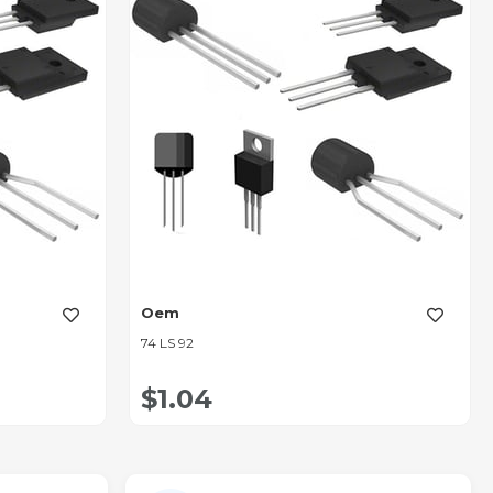
Oem
74 LS 92
$1.04