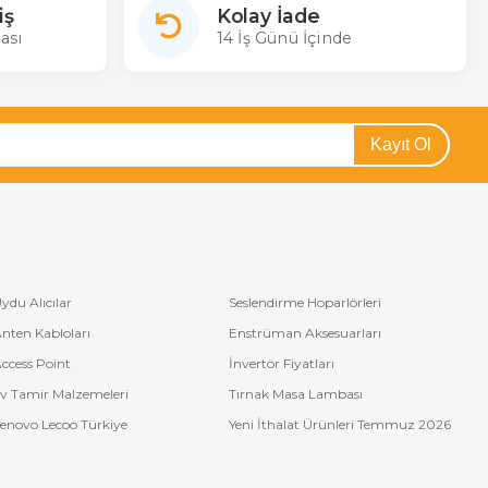
iş
Kolay İade
ası
14 İş Günü İçinde
Kayıt Ol
ydu Alıcılar
Seslendirme Hoparlörleri
nten Kabloları
Enstrüman Aksesuarları
ccess Point
İnvertör Fiyatları
v Tamir Malzemeleri
Tırnak Masa Lambası
enovo Lecoo Türkiye
Yeni İthalat Ürünleri Temmuz 2026