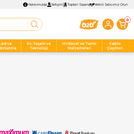
Hakkımızda
İletişim
Toptan Sipariş
Yetkili Satıcımız Olun
0
Led ve
Ev, Yaşam ve
Hırdavat ve Tamir
Kablo
dınlatma
Teknoloji
Malzemeleri
Çeşitleri