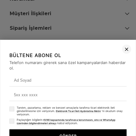
Müşteri İlişkileri
Sipariş İşlemleri
Bize Ulaşın
BÜLTENE ABONE OL
+90 (850) 473 08 08
Telefon numaranı girerek sana özel kampanyalardan haberdar
ol.
Tevfik Bey Mah. Dr. Ali Demir Cd. No:51 Kat:2 Kobi İş Merkezi
Küçükçekmece / İstanbul
Tanıtım, pazarlama, reklam ve benzeri amaçlarla tarafıma ticari elektronik ileti
gönderilmesine izin veriyorum.
'ni okudum onay
Elektronik Ticari İleti Aydınlatma Metni
veriyorum.
Paylaştığım bilgilerin
KVKK kapsamında tarafınızca korunmasını, sms ve WhatsApp
kabul ediyorum.
üzerinden bilgilendirmeleri almayı
© 2008 - 2026
merterelektronik.com
Whatsapp
- Tüm Hakları Saklıdır. Kredi kartı bilgileriniz 256bit SSL sertifikası ile
GÖNDER