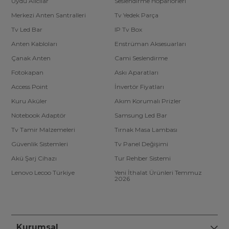
Uydu Alıcılar
Seslendirme Hoparlörleri
Merkezi Anten Santralleri
Tv Yedek Parça
Tv Led Bar
IP Tv Box
Anten Kabloları
Enstrüman Aksesuarları
Çanak Anten
Cami Seslendirme
Fotokapan
Askı Aparatları
Access Point
İnvertör Fiyatları
Kuru Aküler
Akım Korumalı Prizler
Notebook Adaptör
Samsung Led Bar
Tv Tamir Malzemeleri
Tırnak Masa Lambası
Güvenlik Sistemleri
Tv Panel Değişimi
Akü Şarj Cihazı
Tur Rehber Sistemi
Lenovo Lecoo Türkiye
Yeni İthalat Ürünleri Temmuz
2026
Kurumsal