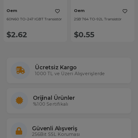
Oem
Oem
60N60 TO-247 IGBT Transistör
2SB 764 TO-92L Transistör
$2.62
$0.55
Ücretsiz Kargo
1000 TL ve Üzeri Alışverişlerde
Orijinal Ürünler
%100 Sertifikalı
Güvenli Alışveriş
256Bit SSL Koruması