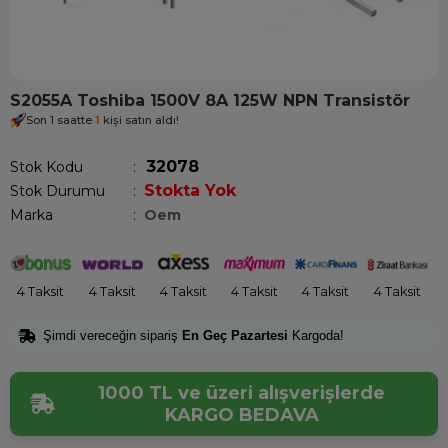
S2055A Toshiba 1500V 8A 125W NPN Transistör
Son 1 saatte
1
kişi satın aldı!
32078
Stok Kodu
Stokta Yok
Stok Durumu
:
Marka
:
Oem
4 Taksit
4 Taksit
4 Taksit
4 Taksit
4 Taksit
4 Taksit
Şimdi vereceğin sipariş
En Geç Pazartesi
Kargoda!
1000 TL ve üzeri alışverişlerde
KARGO BEDAVA