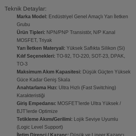
Teknik Detaylar:
Marka Model:
Endüstriyel Genel Amaçlı Yarı İletken
Grubu
Ürün Tipleri:
NPN/PNP Transistör, N/P Kanal
MOSFET, Triyak
Yarı İletken Materyali:
Yüksek Saflıkta Silikon (Si)
Kılıf Seçenekleri:
TO-92, TO-220, SOT-23, DPAK,
TO-3
Maksimum Akım Kapasitesi:
Düşük Güçten Yüksek
Güce Kadar Geniş Skala
Anahtarlama Hızı:
Ultra Hızlı (Fast Switching)
Karakteristiği
Giriş Empedansı:
MOSFET'lerde Ultra Yüksek /
BJT'lerde Optimize
Tetikleme Akımı/Gerilimi:
Lojik Seviye Uyumlu
(Logic Level Support)
İletim Direnci / Kazanç:
Düşük ve Lineer Kazancı