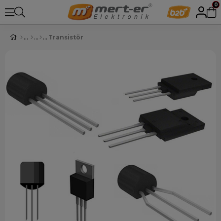
0
Transistör